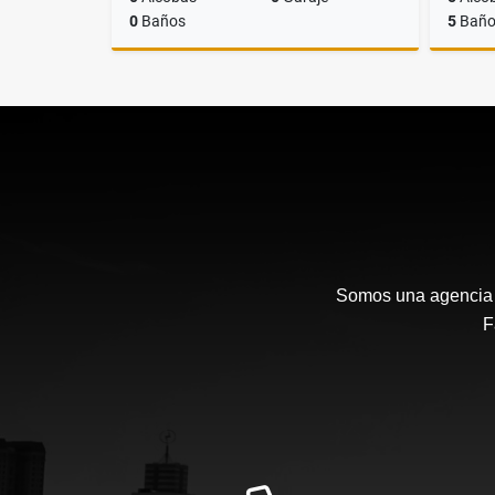
0
Baños
5
Baño
Venta
$900.000.000
Somos una agencia i
F