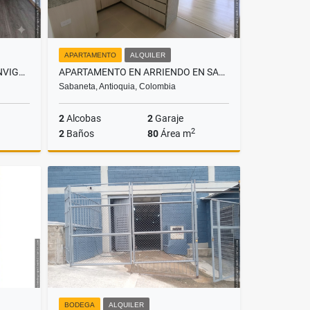
APARTAMENTO
ALQUILER
APARTAMENTO EN RENTA EN ENVIGADO, SECTOR LAS VEGAS
APARTAMENTO EN ARRIENDO EN SABANETA, SECTOR PAN DE AZÚCAR PARTE BAJA
Sabaneta, Antioquia, Colombia
2
Alcobas
2
Garaje
2
2
Baños
80
Área m
lquiler
Alquiler
$3.400.000
BODEGA
ALQUILER