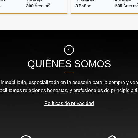
2
s
300
Área m
3
Baños
285
Área m
Venta
A
$1.850.000.000
$6.100.000
QUIÉNES SOMOS
nmobiliaria, especializada en la asesoría para la compra y vent
acilitamos relaciones honestas, y profesionales de principio a fi
Políticas de privacidad