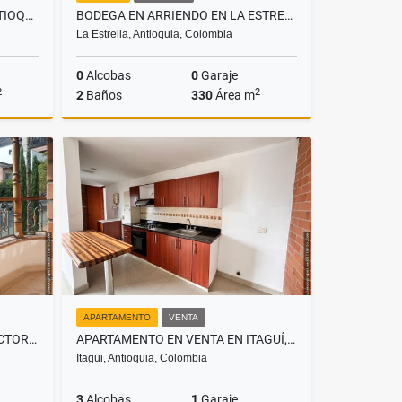
LOTE EN VENTA EN CALDAS ANTIOQUIA, SECTOR LA RAYA
BODEGA EN ARRIENDO EN LA ESTRELLA, SECTOR ANCÓN
La Estrella, Antioquia, Colombia
0
Alcobas
0
Garaje
2
2
2
Baños
330
Área m
Venta
Alquiler
$12.000.000
APARTAMENTO
VENTA
CASA EN RENTA SABANETA , SECTOR SAN JOSÉ
APARTAMENTO EN VENTA EN ITAGUÍ, SECTOR SANTA CATALINA
Itagui, Antioquia, Colombia
3
Alcobas
1
Garaje