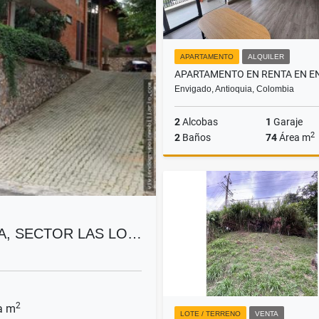
APARTAMENTO
ALQUILER
Envigado, Antioquia, Colombia
2
Alcobas
1
Garaje
2
2
Baños
74
Área m
A
$3.400.000
A, SECTOR LAS LO…
2
a m
LOTE / TERRENO
VENTA