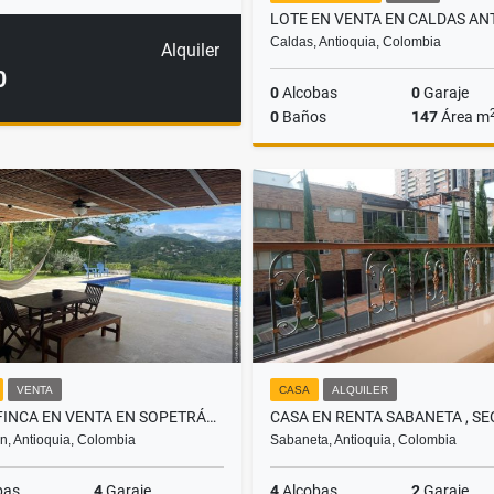
Caldas, Antioquia, Colombia
Alquiler
0
0
Alcobas
0
Garaje
0
Baños
147
Área m
$150.000.000
VENTA
CASA
ALQUILER
CASA FINCA EN VENTA EN SOPETRÁN, ANTIOQUIA
n, Antioquia, Colombia
Sabaneta, Antioquia, Colombia
bas
4
Garaje
4
Alcobas
2
Garaje