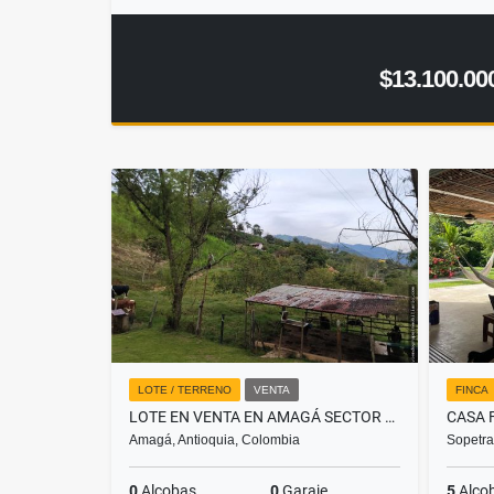
$13.100.00
LOTE / TERRENO
VENTA
FINCA
LOTE EN VENTA EN AMAGÁ SECTOR CAMILO C
Amagá, Antioquia, Colombia
Sopetra
0
Alcobas
0
Garaje
5
Alco