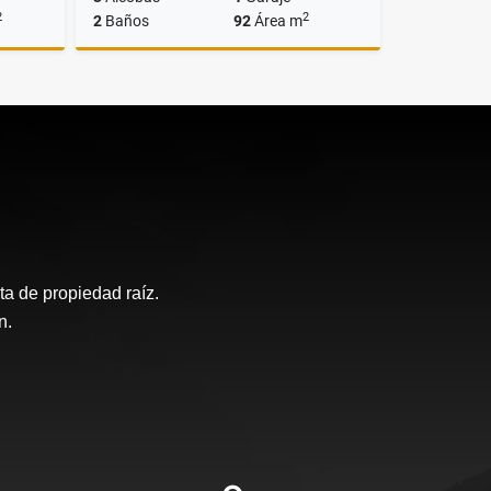
2
2
2
Baños
92
Área m
lquiler
Venta
$545.000.000
a de propiedad raíz.
n.