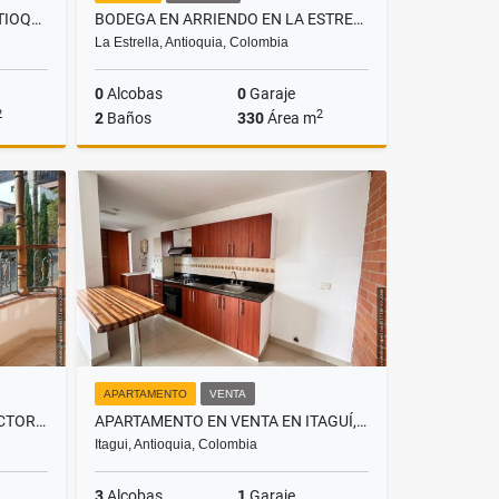
LOTE EN VENTA EN CALDAS ANTIOQUIA, SECTOR LA RAYA
BODEGA EN ARRIENDO EN LA ESTRELLA, SECTOR ANCÓN
La Estrella, Antioquia, Colombia
0
Alcobas
0
Garaje
2
2
2
Baños
330
Área m
Venta
Alquiler
$12.000.000
APARTAMENTO
VENTA
CASA EN RENTA SABANETA , SECTOR SAN JOSÉ
APARTAMENTO EN VENTA EN ITAGUÍ, SECTOR SANTA CATALINA
Itagui, Antioquia, Colombia
3
Alcobas
1
Garaje