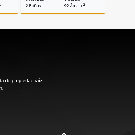
2
2
2
Baños
92
Área m
lquiler
Venta
$545.000.000
a de propiedad raíz.
n.