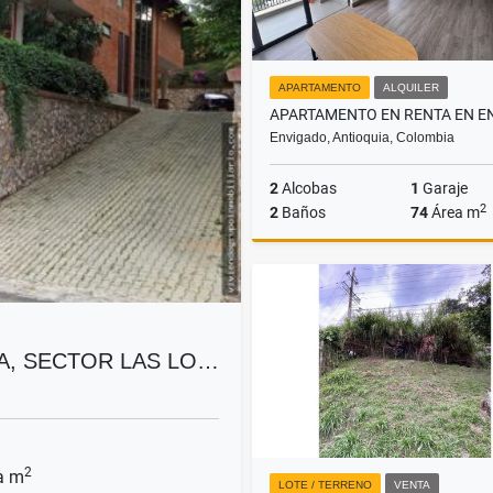
APARTAMENTO
ALQUILER
Envigado, Antioquia, Colombia
2
Alcobas
1
Garaje
2
2
Baños
74
Área m
A
$3.400.000
A, SECTOR LAS LO…
2
a m
LOTE / TERRENO
VENTA