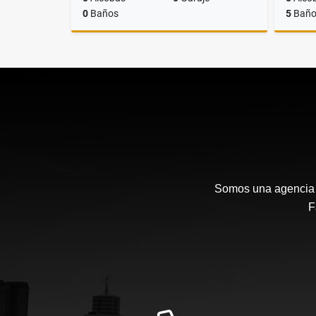
0
Baños
5
Baño
Venta
$900.000.000
Somos una agencia i
F