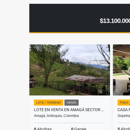
$13.100.00
LOTE / TERRENO
VENTA
FINCA
LOTE EN VENTA EN AMAGÁ SECTOR CAMILO C
Amagá, Antioquia, Colombia
Sopetra
0
Alcobas
0
Garaje
5
Alco