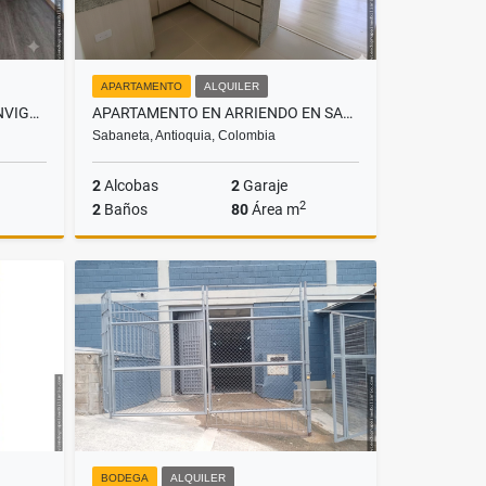
APARTAMENTO
ALQUILER
APARTAMENTO EN RENTA EN ENVIGADO, SECTOR LAS VEGAS
APARTAMENTO EN ARRIENDO EN SABANETA, SECTOR PAN DE AZÚCAR PARTE BAJA
Sabaneta, Antioquia, Colombia
2
Alcobas
2
Garaje
2
2
Baños
80
Área m
lquiler
Alquiler
$3.400.000
BODEGA
ALQUILER