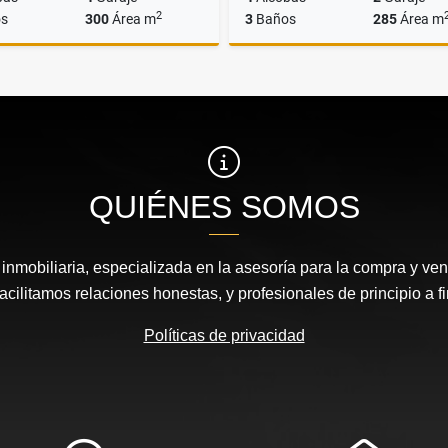
2
s
300
Área m
3
Baños
285
Área m
Venta
A
$1.850.000.000
$6.100.000
QUIÉNES SOMOS
nmobiliaria, especializada en la asesoría para la compra y vent
acilitamos relaciones honestas, y profesionales de principio a fi
Políticas de privacidad