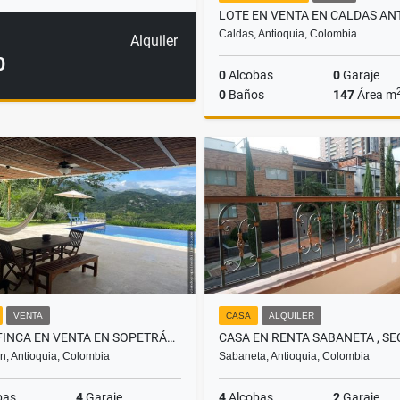
Caldas, Antioquia, Colombia
Alquiler
0
0
Alcobas
0
Garaje
0
Baños
147
Área m
$150.000.000
VENTA
CASA
ALQUILER
CASA FINCA EN VENTA EN SOPETRÁN, ANTIOQUIA
n, Antioquia, Colombia
Sabaneta, Antioquia, Colombia
bas
4
Garaje
4
Alcobas
2
Garaje