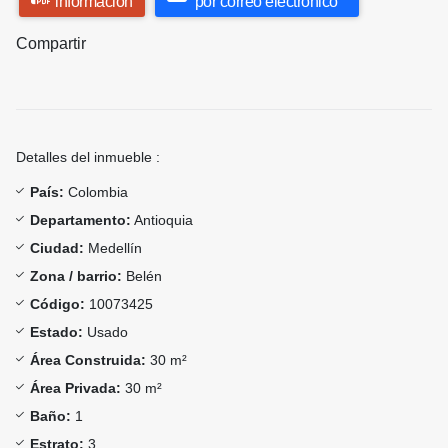
información
por correo electrónico
Compartir
Detalles del inmueble :
País:
Colombia
Departamento:
Antioquia
Ciudad:
Medellín
Zona / barrio:
Belén
Código:
10073425
Estado:
Usado
Área Construida:
30 m²
Área Privada:
30 m²
Baño:
1
Estrato:
3