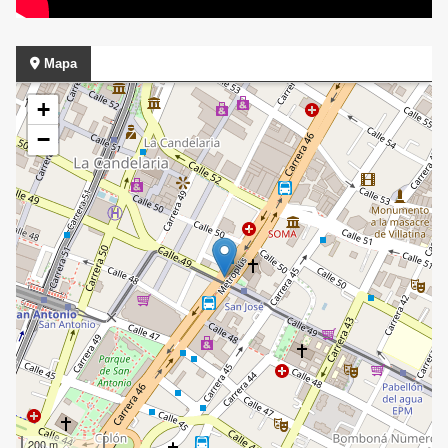
Mapa
+
−
200 m