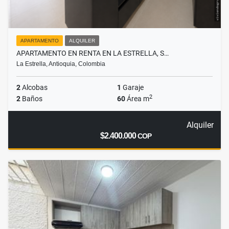
APARTAMENTO
ALQUILER
APARTAMENTO EN RENTA EN LA ESTRELLA, S…
La Estrella, Antioquia, Colombia
2
Alcobas
1
Garaje
2
2
Baños
60
Área m
Alquiler
$2.400.000
COP