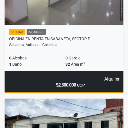
OFICINA
ALQUILER
OFICINA EN RENTA EN SABANETA, SECTOR P…
Sabaneta, Antioquia, Colombia
0
Alcobas
0
Garaje
2
1
Baño
32
Área m
Alquiler
$2.500.000
COP