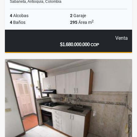
Sabaneta, Antioquia, Colombia
4
Alcobas
2
Garaje
2
4
Baños
295
Área m
Venta
$1.680.000.000
COP