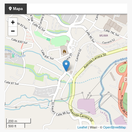
Mapa
+
−
200 m
500 ft
Leaflet
| Wasi - ©
OpenStreetMap