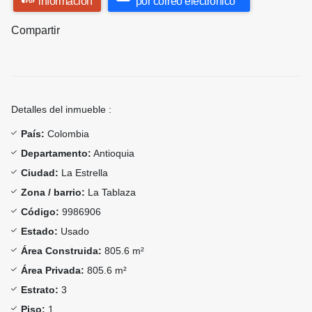
información
por correo electrónico
Compartir
Detalles del inmueble :
País:
Colombia
Departamento:
Antioquia
Ciudad:
La Estrella
Zona / barrio:
La Tablaza
Código:
9986906
Estado:
Usado
Área Construida:
805.6 m²
Área Privada:
805.6 m²
Estrato:
3
Piso:
1