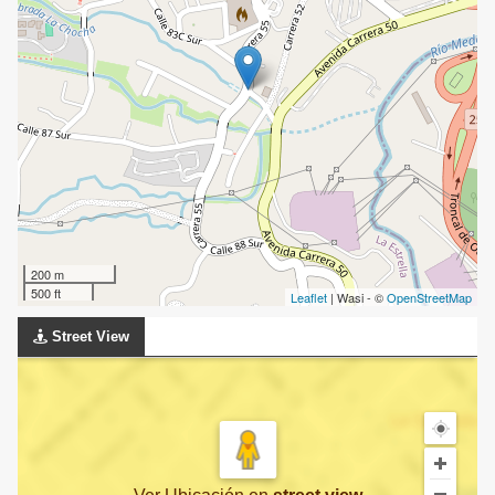
200 m
500 ft
Leaflet
| Wasi - ©
OpenStreetMap
Street View