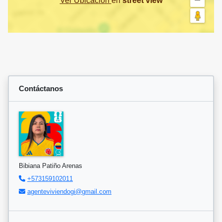
Ver Ubicación
en
street view
Contáctanos
Bibiana Patiño Arenas
+573159102011
agenteviviendogi@gmail.com