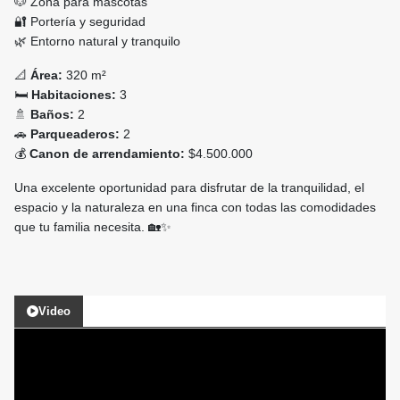
🐶 Zona para mascotas
🔐 Portería y seguridad
🌿 Entorno natural y tranquilo
📐
Área:
320 m²
🛏️
Habitaciones:
3
🚿
Baños:
2
🚗
Parqueaderos:
2
💰
Canon de arrendamiento:
$4.500.000
Una excelente oportunidad para disfrutar de la tranquilidad, el
espacio y la naturaleza en una finca con todas las comodidades
que tu familia necesita. 🏡✨
Video