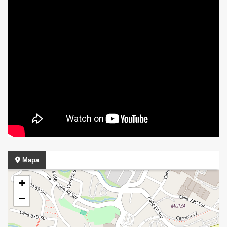
Mapa
+
−