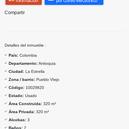
información
por correo electrónico
Compartir
Detalles del inmueble :
País:
Colombia
Departamento:
Antioquia
Ciudad:
La Estrella
Zona / barrio:
Pueblo VIejo
Código:
10029820
Estado:
Usado
Área Construida:
320 m²
Área Privada:
320 m²
Alcobas:
3
Baños:
2