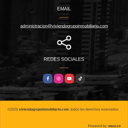
EMAIL
administracion@viviendogrupoinmobiliario.com
REDES SOCIALES
Facebook
Instagram
YouTube
TikTok
©2026
viviendogrupoinmobiliario.com
, todos los derechos reservados.
wasi.co
Powered by: