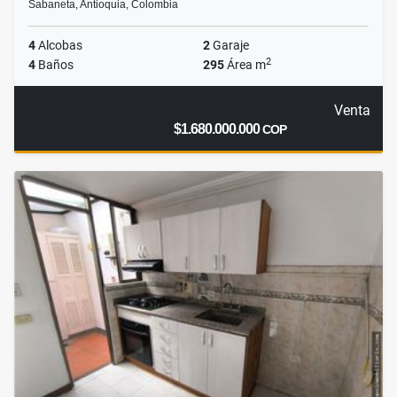
Sabaneta, Antioquia, Colombia
4
Alcobas
2
Garaje
2
4
Baños
295
Área m
Venta
$1.680.000.000
COP