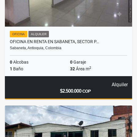
OFICINA
ALQUILER
OFICINA EN RENTA EN SABANETA, SECTOR P…
Sabaneta, Antioquia, Colombia
0
Alcobas
0
Garaje
2
1
Baño
32
Área m
Alquiler
$2.500.000
COP