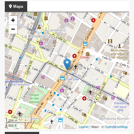
Mapa
+
−
200 m
500 ft
Leaflet
| Wasi - ©
OpenStreetMap