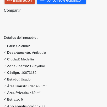
información
por correo electrónico
Compartir
Detalles del inmueble :
País:
Colombia
Departamento:
Antioquia
Ciudad:
Medellín
Zona / barrio:
Guayabal
Código:
10073162
Estado:
Usado
Área Construida:
469 m²
Área Privada:
469 m²
Estrato:
5
Año construcción:
2000