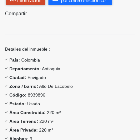
información
por correo electrónico
Compartir
Detalles del inmueble :
País:
Colombia
Departamento:
Antioquia
Ciudad:
Envigado
Zona / barrio:
Alto De Escóbelo
Código:
8939896
Estado:
Usado
Área Construida:
220 m²
Área Terreno:
220 m²
Área Privada:
220 m²
Alcobas:
3