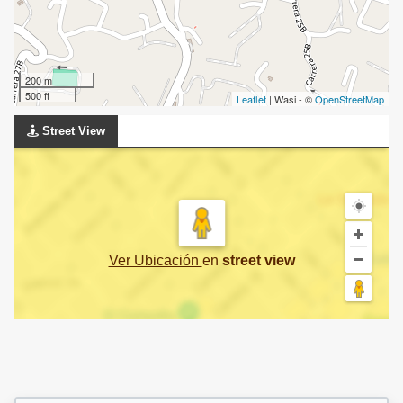
200 m
500 ft
Leaflet
| Wasi - ©
OpenStreetMap
Street View
Ver Ubicación
en
street view