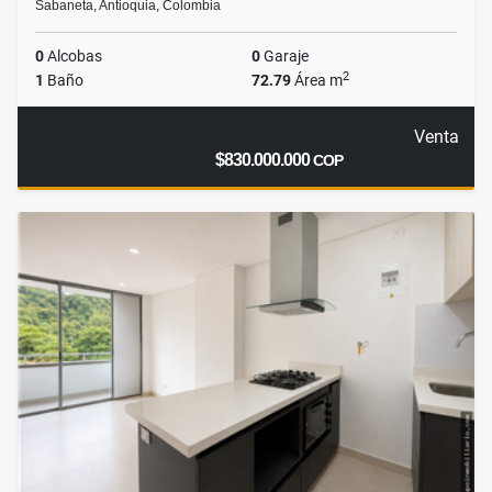
Sabaneta, Antioquia, Colombia
0
Alcobas
0
Garaje
2
1
Baño
72.79
Área m
Venta
$830.000.000
COP