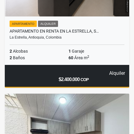
APARTAMENTO
ALQUILER
APARTAMENTO EN RENTA EN LA ESTRELLA, S…
La Estrella, Antioquia, Colombia
2
Alcobas
1
Garaje
2
2
Baños
60
Área m
Alquiler
$2.400.000
COP