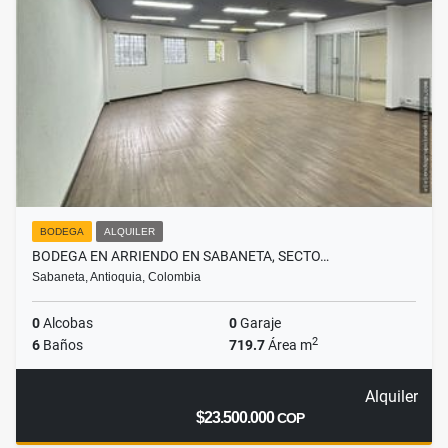
BODEGA
ALQUILER
BODEGA EN ARRIENDO EN SABANETA, SECTO…
Sabaneta, Antioquia, Colombia
0
Alcobas
0
Garaje
2
6
Baños
719.7
Área m
Alquiler
$23.500.000
COP