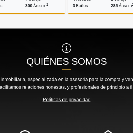
2
s
300
Área m
3
Baños
285
Área m
Venta
A
$1.850.000.000
$6.100.000
QUIÉNES SOMOS
nmobiliaria, especializada en la asesoría para la compra y vent
acilitamos relaciones honestas, y profesionales de principio a fi
Políticas de privacidad