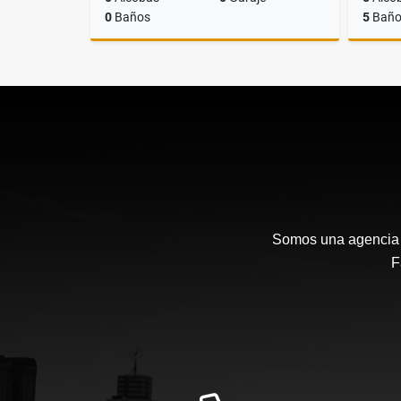
0
Baños
5
Baño
Venta
$900.000.000
Somos una agencia i
F