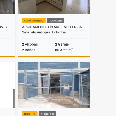
APARTAMENTO
ALQUILER
APARTAMENTO EN RENTA EN ENVIGADO, SECTOR LAS VEGAS
APARTAMENTO EN ARRIENDO EN SABANETA, SECTOR PAN DE AZÚCAR PARTE BAJA
Sabaneta, Antioquia, Colombia
2
Alcobas
2
Garaje
2
2
Baños
80
Área m
lquiler
Alquiler
$3.400.000
BODEGA
ALQUILER