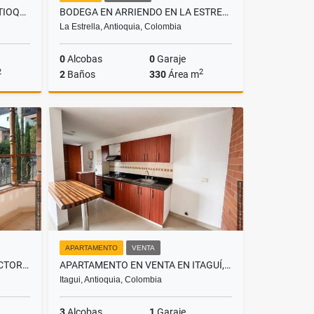
LOTE EN VENTA EN CALDAS ANTIOQUIA, SECTOR LA RAYA
BODEGA EN ARRIENDO EN LA ESTRELLA, SECTOR ANCÓN
La Estrella, Antioquia, Colombia
0
Alcobas
0
Garaje
2
2
2
Baños
330
Área m
Venta
Alquiler
$12.000.000
APARTAMENTO
VENTA
CASA EN RENTA SABANETA , SECTOR SAN JOSÉ
APARTAMENTO EN VENTA EN ITAGUÍ, SECTOR SANTA CATALINA
Itagui, Antioquia, Colombia
3
Alcobas
1
Garaje