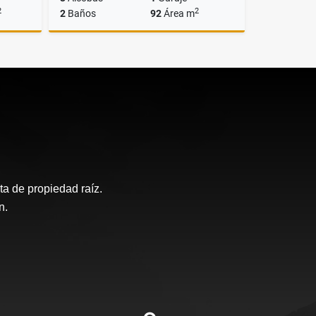
2
2
2
Baños
92
Área m
lquiler
Venta
$545.000.000
a de propiedad raíz.
n.