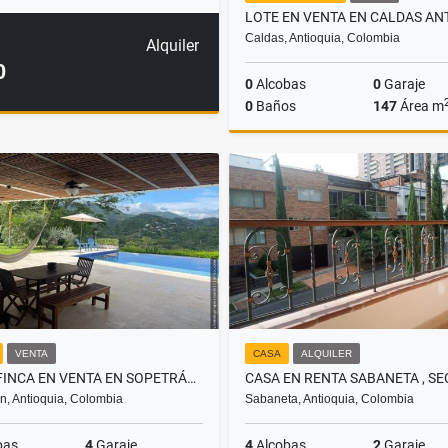
Caldas, Antioquia, Colombia
Alquiler
0
0
Alcobas
0
Garaje
0
Baños
147
Área m
$150.000.000
VENTA
CASA
ALQUILER
CASA FINCA EN VENTA EN SOPETRÁN, ANTIOQUIA
n, Antioquia, Colombia
Sabaneta, Antioquia, Colombia
bas
4
Garaje
4
Alcobas
2
Garaje