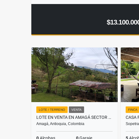
$13.100.00
LOTE / TERRENO
VENTA
FINCA
LOTE EN VENTA EN AMAGÁ SECTOR CAMILO C
Amagá, Antioquia, Colombia
Sopetra
0
Alcobas
0
Garaje
5
Alco