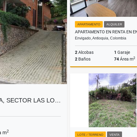
APARTAMENTO
ALQUILER
Envigado, Antioquia, Colombia
2
Alcobas
1
Garaje
2
2
Baños
74
Área m
A
$3.400.000
A, SECTOR LAS LO…
2
a m
LOTE / TERRENO
VENTA