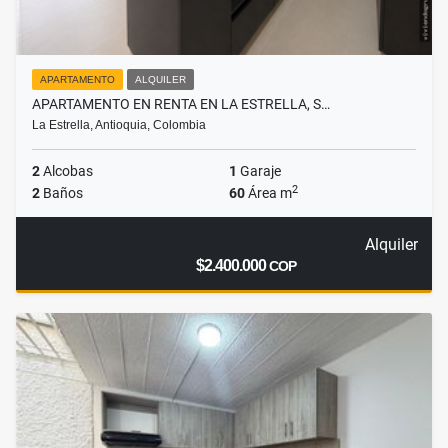
APARTAMENTO
ALQUILER
APARTAMENTO EN RENTA EN LA ESTRELLA, S…
La Estrella, Antioquia, Colombia
2
Alcobas
1
Garaje
2
2
Baños
60
Área m
Alquiler
$2.400.000
COP