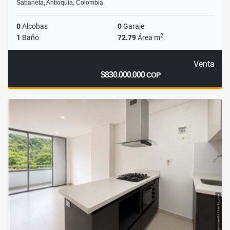
Sabaneta, Antioquia, Colombia
0
Alcobas
0
Garaje
2
1
Baño
72.79
Área m
Venta
$830.000.000
COP