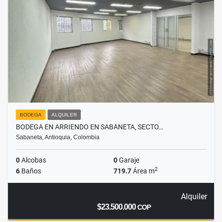
BODEGA
ALQUILER
BODEGA EN ARRIENDO EN SABANETA, SECTO…
Sabaneta, Antioquia, Colombia
0
Alcobas
0
Garaje
2
6
Baños
719.7
Área m
Alquiler
$23.500.000
COP