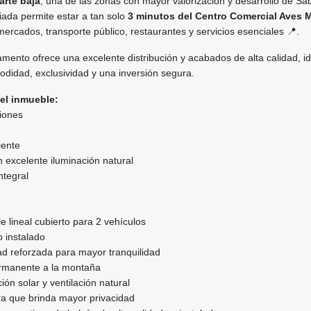
arte baja
, una de las zonas con mayor valorización y desarrollo de Sa
giada permite estar a tan solo
3 minutos del Centro Comercial Aves M
mercados, transporte público, restaurantes y servicios esenciales 📍.
ento ofrece una excelente distribución y acabados de alta calidad, id
didad, exclusividad y una inversión segura.
del inmueble:
ciones
iente
 excelente iluminación natural
ntegral
 lineal cubierto para 2 vehículos
o instalado
ad reforzada para mayor tranquilidad
permanente a la montaña
ión solar y ventilación natural
ra que brinda mayor privacidad