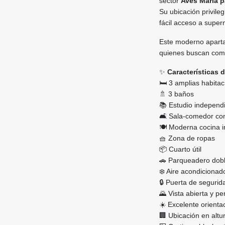
sector
Aves María p
Su ubicación privile
fácil acceso a super
Este moderno apartam
quienes buscan como
✨
Características 
🛏️ 3 amplias habita
🚿 3 baños
📚 Estudio independ
🛋️ Sala-comedor con
🍽️ Moderna cocina i
🧺 Zona de ropas
📦 Cuarto útil
🚗 Parqueadero doble
❄️ Aire acondicionad
🔒 Puerta de segurid
🌄 Vista abierta y 
☀️ Excelente orientac
🏢 Ubicación en altu