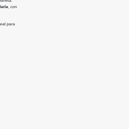
baneta.
aría
, con
eal para