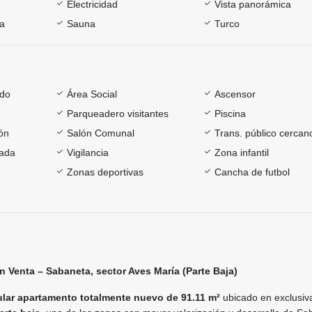
Electricidad
Vista panorámica
ía
Sauna
Turco
ado
Área Social
Ascensor
Parqueadero visitantes
Piscina
ón
Salón Comunal
Trans. público cercan
rada
Vigilancia
Zona infantil
Zonas deportivas
Cancha de futbol
 Venta – Sabaneta, sector Aves María (Parte Baja)
lar apartamento totalmente nuevo de 91.11 m²
ubicado en exclusiv