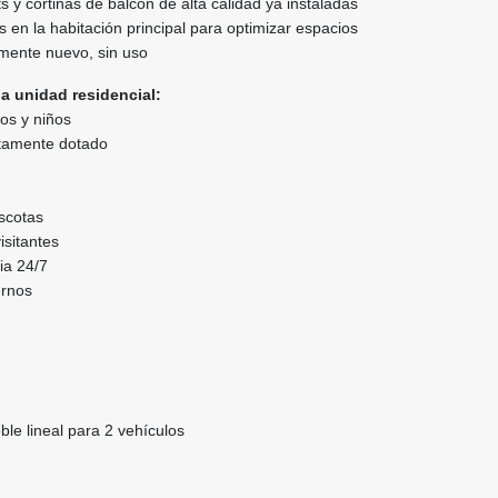
s y cortinas de balcón de alta calidad ya instaladas
s en la habitación principal para optimizar espacios
mente nuevo, sin uso
a unidad residencial:
tos y niños
tamente dotado
scotas
isitantes
cia 24/7
rnos
le lineal para 2 vehículos