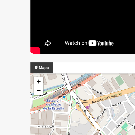
Mapa
+
−