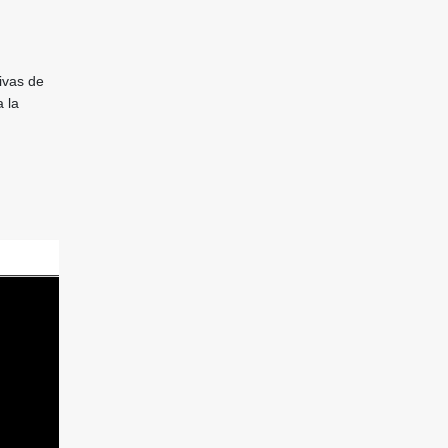
ivas de
 la