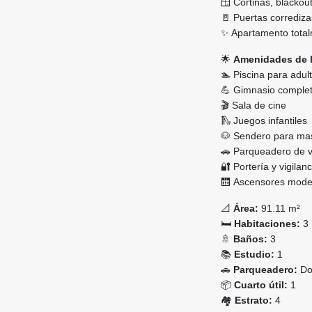
🪟 Cortinas, blackout
🚪 Puertas corrediza
✨ Apartamento total
🌟
Amenidades de l
🏊 Piscina para adul
💪 Gimnasio comple
🎬 Sala de cine
🛝 Juegos infantiles
🐶 Sendero para ma
🚗 Parqueadero de v
🔐 Portería y vigilan
🛗 Ascensores mode
📐
Área:
91.11 m²
🛏️
Habitaciones:
3
🚿
Baños:
3
📚
Estudio:
1
🚗
Parqueadero:
Dob
📦
Cuarto útil:
1
🏘️
Estrato:
4