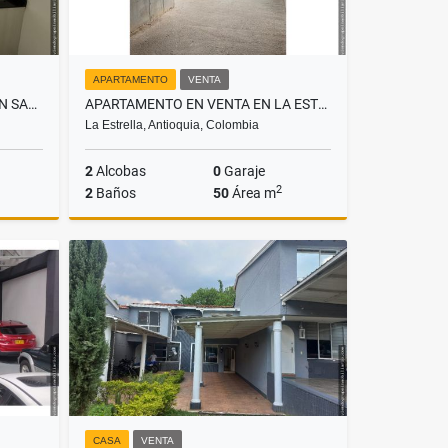
APARTAMENTO
VENTA
APARTAMENTO EN ARRIENDO EN SABANETA, SECTOR ASDESILLAS
APARTAMENTO EN VENTA EN LA ESTRELLA, SECTOR ANCÓN
La Estrella, Antioquia, Colombia
2
Alcobas
0
Garaje
2
2
Baños
50
Área m
lquiler
Venta
$235.000.000
CASA
VENTA