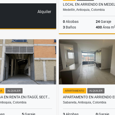
Medellín, Antioquia, Colombia
Alquiler
0
Alcobas
24
Garaje
3
Baños
400
Área m
A
$26.000.000
GA
ALQUILER
APARTAMENTO
ALQUILER
BODEGA EN RENTA EN ITAGÜÍ, SECTOR AUTOPISTA
 Antioquia, Colombia
Sabaneta, Antioquia, Colombia
bas
5
Garaje
3
Alcobas
0
Garaje