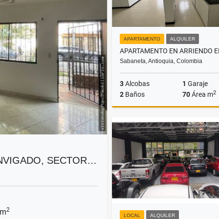
APARTAMENTO
ALQUILER
Sabaneta, Antioquia, Colombia
3
Alcobas
1
Garaje
2
2
Baños
70
Área m
A
$3.200.000
ENVIGADO, SECTOR…
2
 m
LOCAL
ALQUILER