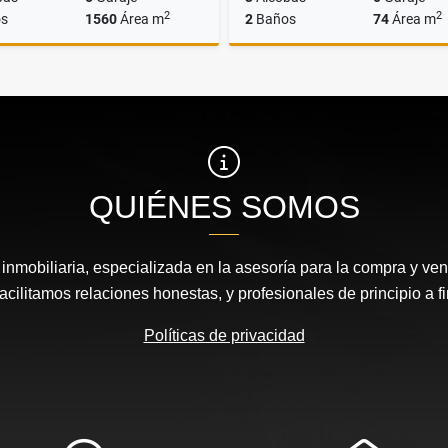
2
2
s
1560
Área m
2
Baños
74
Área m
Alquiler
A
$70.000.000
$3.000.000
QUIÉNES SOMOS
nmobiliaria, especializada en la asesoría para la compra y vent
acilitamos relaciones honestas, y profesionales de principio a fi
Políticas de privacidad