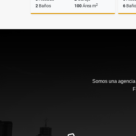
2
2
Baños
100
Área m
6
Baño
Venta
$850.000.000
Somos una agencia i
F