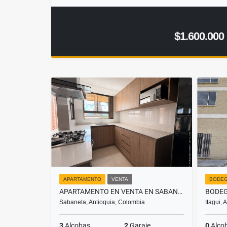
$1.600.000
APARTAMENTO
VENTA
BODE
APARTAMENTO EN VENTA EN SABANETA, SECTOR EL CARMELO
Sabaneta, Antioquia, Colombia
Itagui,
3
Alcobas
2
Garaje
0
Alco