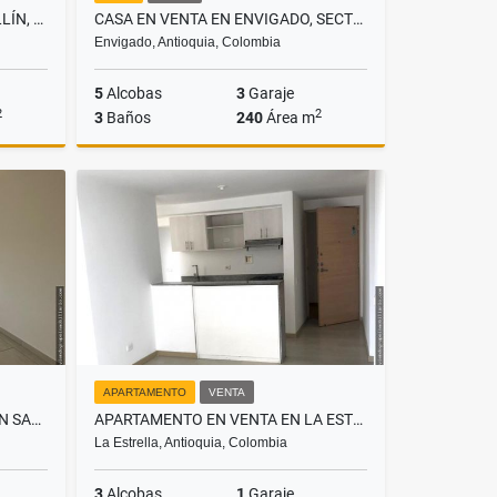
LOCAL EN ARRIENDO EN MEDELLÍN, SECTOR LAURELES
CASA EN VENTA EN ENVIGADO, SECTOR LAS ANTILLAS
Envigado, Antioquia, Colombia
5
Alcobas
3
Garaje
2
2
3
Baños
240
Área m
lquiler
Venta
$1.000.000.000
APARTAMENTO
VENTA
APARTAMENTO EN ARRIENDO EN SABANETA, SECTOR LAS LOMITAS
APARTAMENTO EN VENTA EN LA ESTRELLA, SECTOR LA ALDEA
La Estrella, Antioquia, Colombia
3
Alcobas
1
Garaje