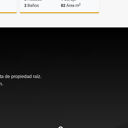
2
2
Baños
82
Área m
lquiler
Venta
$520.000.000
a de propiedad raíz.
n.