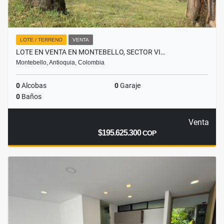
LOTE / TERRENO
VENTA
LOTE EN VENTA EN MONTEBELLO, SECTOR VI…
Montebello, Antioquia, Colombia
0
Alcobas
0
Garaje
0
Baños
Venta
$195.625.300
COP