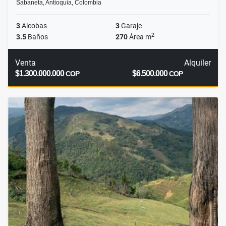
Sabaneta, Antioquia, Colombia
3
Alcobas
3
Garaje
2
3.5
Baños
270
Área m
Venta
Alquiler
$1.300.000.000
$6.500.000
COP
COP