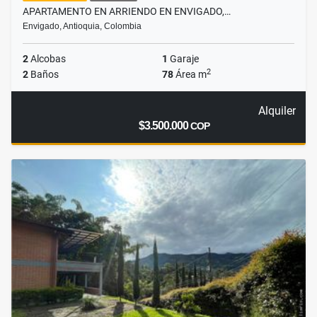
APARTAMENTO EN ARRIENDO EN ENVIGADO,…
Envigado, Antioquia, Colombia
2
Alcobas
1
Garaje
2
2
Baños
78
Área m
Alquiler
$3.500.000
COP