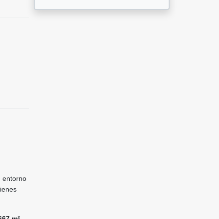
l
u entorno
uienes
667 m²
,