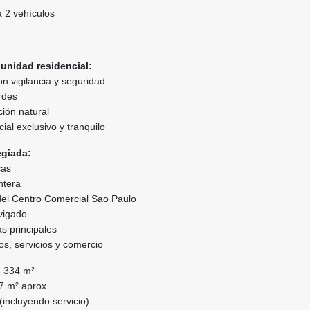
 2 vehículos
 unidad residencial:
n vigilancia y seguridad
rdes
ción natural
ial exclusivo y tranquilo
egiada:
cas
ntera
 del Centro Comercial Sao Paulo
vigado
as principales
os, servicios y comercio
:
334 m²
 m² aprox.
(incluyendo servicio)