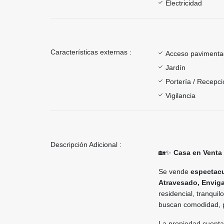
Electricidad
Características externas :
Acceso paviment
Jardín
Portería / Recepci
Vigilancia
Descripción Adicional :
🏡✨
Casa en Venta
Se vende
espectacu
Atravesado, Envig
residencial, tranqui
buscan comodidad, pr
La propiedad cuent