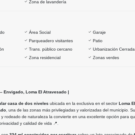
Zona de lavandería
ado
Área Social
Garaje
Parqueadero visitantes
Patio
ón
Trans. público cercano
Urbanización Cerrada
Zona residencial
Zonas verdes
 – Envigado, Loma El Atravesado |
lar casa de dos niveles
ubicada en la exclusiva en el sector
Loma E
ado
, una de las zonas más privilegiadas y valorizadas del municipio. S
lo y rodeado de naturaleza la convierte en una excelente opción para q
ivacidad y calidad de vida 📍.
a con
334 m² construidos por escritura
sobre un lote aproximado de