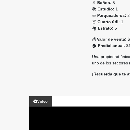
🚿
Baños:
5
📚
Estudio:
1
🚗
Parqueaderos:
2
📦
Cuarto útil:
1
🏘️
Estrato:
5
💰
Valor de venta:
$
🏠
Predial anual:
$1
Una propiedad única 
uno de los sectores
¡Recuerda que te a
Video