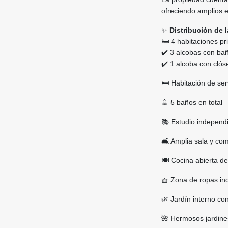
ofreciendo amplios e
✨
Distribución de l
🛏️ 4 habitaciones pr
✔️ 3 alcobas con bañ
✔️ 1 alcoba con clós
🛏️ Habitación de ser
🚿 5 baños en total
📚 Estudio independi
🛋️ Amplia sala y co
🍽️ Cocina abierta 
🧺 Zona de ropas in
🌿 Jardín interno co
🌺 Hermosos jardine