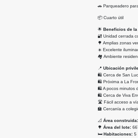
🚗 Parqueadero para
📦 Cuarto útil
🌟
Beneficios de la
🔐 Unidad cerrada co
🌳 Amplias zonas ve
☀️ Excelente ilumina
🏘️ Ambiente residenc
📍
Ubicación privil
🛍️ Cerca de San Lu
🛍️ Próxima a La Fro
🛍️ A pocos minutos
🛍️ Cerca de Viva En
🛣️ Fácil acceso a ví
🏫 Cercanía a colegi
📐
Área construida
🌳
Área del lote:
667
🛏️
Habitaciones:
5 