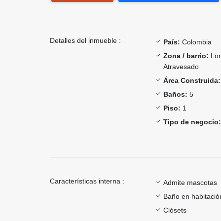
Detalles del inmueble :
País:
Colombia
Zona / barrio:
Lom
Atravesado
Área Construida:
Baños:
5
Piso:
1
Tipo de negocio:
Características interna :
Admite mascotas
Baño en habitación
Clósets