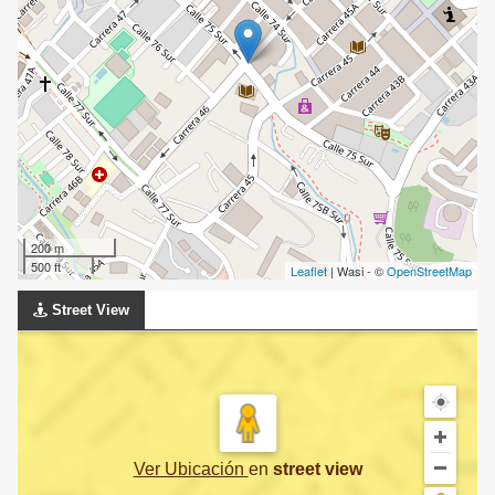
200 m
500 ft
Leaflet
| Wasi - ©
OpenStreetMap
Street View
Ver Ubicación
en
street view