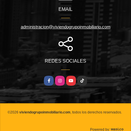
EMAIL
administracion@viviendogrupoinmobiliario.com
REDES SOCIALES
Facebook
Instagram
YouTube
TikTok
©2026
viviendogrupoinmobiliario.com
, todos los derechos reservados.
wasi.co
Powered by: