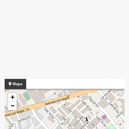
Mapa
+
−