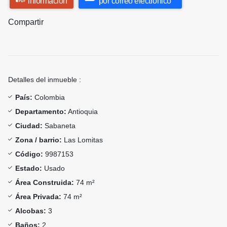
información
por correo electrónico
Compartir
Detalles del inmueble :
País:
Colombia
Departamento:
Antioquia
Ciudad:
Sabaneta
Zona / barrio:
Las Lomitas
Código:
9987153
Estado:
Usado
Área Construida:
74 m²
Área Privada:
74 m²
Alcobas:
3
Baños:
2