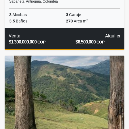
Sabaneta, Antioquia, Colombia
3
Alcobas
3
Garaje
2
3.5
Baños
270
Área m
Venta
Alquiler
$1.300.000.000
$6.500.000
COP
COP