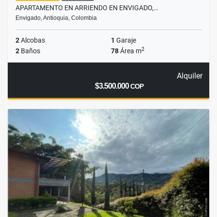
APARTAMENTO EN ARRIENDO EN ENVIGADO,…
Envigado, Antioquia, Colombia
2
Alcobas
1
Garaje
2
2
Baños
78
Área m
Alquiler
$3.500.000
COP