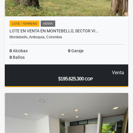
LOTE / TERRENO
VENTA
LOTE EN VENTA EN MONTEBELLO, SECTOR VI…
Montebello, Antioquia, Colombia
0
Alcobas
0
Garaje
0
Baños
Venta
$195.625.300
COP