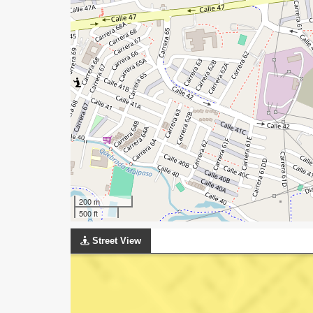
200 m
500 ft
Street View