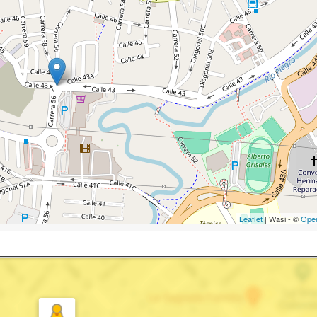
Leaflet
| Wasi - ©
Ope