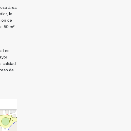
rosa área
ier, lo
ción de
de 50 m²
ad es
ayor
e calidad
oceso de