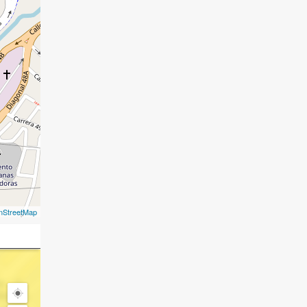
nStreetMap