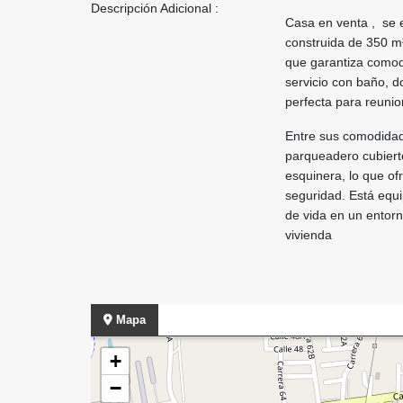
Descripción Adicional :
Casa en venta , se 
construida de 350 m²
que garantiza comodi
servicio con baño, d
perfecta para reunion
Entre sus comodidad
parqueadero cubierto
esquinera, lo que of
seguridad. Está equi
de vida en un entor
vivienda
Mapa
+
−