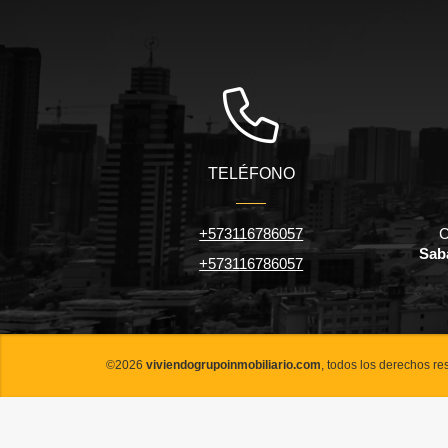
TELÉFONO
+573116786057
C
Sab
+573116786057
©2026
viviendogrupoinmobiliario.com
, todos los derechos re