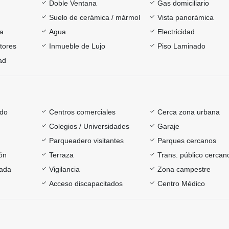
Doble Ventana
Gas domiciliario
Suelo de cerámica / mármol
Vista panorámica
ía
Agua
Electricidad
tores
Inmueble de Lujo
Piso Laminado
ad
ado
Centros comerciales
Cerca zona urbana
Colegios / Universidades
Garaje
Parqueadero visitantes
Parques cercanos
ón
Terraza
Trans. público cercan
rada
Vigilancia
Zona campestre
Acceso discapacitados
Centro Médico