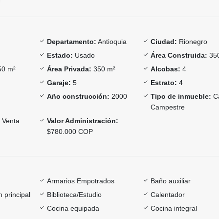
Departamento:
Antioquia
Ciudad:
Rionegro
Estado:
Usado
Área Construida:
35
0 m²
Área Privada:
350 m²
Alcobas:
4
Garaje:
5
Estrato:
4
Año construcción:
2000
Tipo de inmueble:
C
Campestre
Venta
Valor Administración:
$780.000 COP
Armarios Empotrados
Baño auxiliar
 principal
Biblioteca/Estudio
Calentador
Cocina equipada
Cocina integral