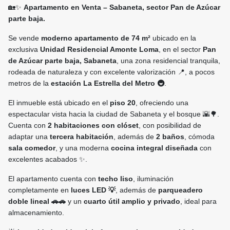
🏡✨
Apartamento en Venta – Sabaneta, sector Pan de Azúcar
parte baja.
Se vende
moderno apartamento de 74 m²
ubicado en la
exclusiva
Unidad Residencial Amonte Loma
, en el sector
Pan
de Azúcar parte baja, Sabaneta
, una zona residencial tranquila,
rodeada de naturaleza y con excelente valorización 📍, a pocos
metros de la
estación La Estrella del Metro 🚇
.
El inmueble está ubicado en el
piso 20
, ofreciendo una
espectacular vista hacia la ciudad de Sabaneta y el bosque 🌇🌳.
Cuenta con
2 habitaciones con clóset
, con posibilidad de
adaptar una
tercera habitación
, además de
2 baños
, cómoda
sala comedor
, y una moderna
cocina integral diseñada
con
excelentes acabados ✨.
El apartamento cuenta con
techo liso
, iluminación
completamente en
luces LED 💡
, además de
parqueadero
doble lineal 🚗🚗
y un
cuarto útil amplio y privado
, ideal para
almacenamiento.