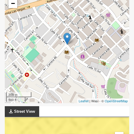
−
200 m
500 ft
Leaflet
| Wasi - ©
OpenStreetMap
Street View