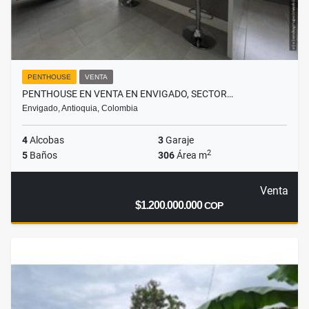
PENTHOUSE
VENTA
PENTHOUSE EN VENTA EN ENVIGADO, SECTOR…
Envigado, Antioquia, Colombia
4
Alcobas
3
Garaje
2
5
Baños
306
Área m
Venta
$1.200.000.000
COP