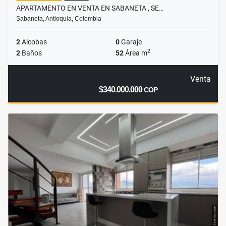
APARTAMENTO EN VENTA EN SABANETA , SE…
Sabaneta, Antioquia, Colombia
2
Alcobas
0
Garaje
2
2
Baños
52
Área m
Venta
$340.000.000
COP