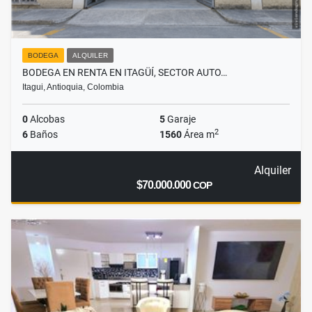
BODEGA
ALQUILER
BODEGA EN RENTA EN ITAGÜÍ, SECTOR AUTO…
Itagui, Antioquia, Colombia
0
Alcobas
5
Garaje
2
6
Baños
1560
Área m
Alquiler
$70.000.000
COP