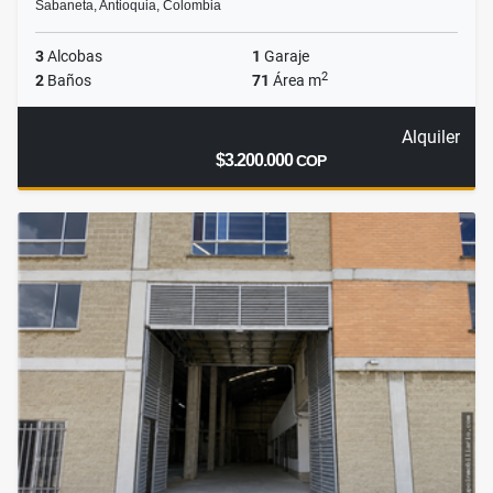
Sabaneta, Antioquia, Colombia
3
Alcobas
1
Garaje
2
2
Baños
71
Área m
Alquiler
$3.200.000
COP