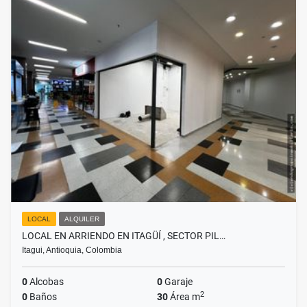
LOCAL
ALQUILER
LOCAL EN ARRIENDO EN ITAGÜÍ , SECTOR PIL…
Itagui, Antioquia, Colombia
0
Alcobas
0
Garaje
2
0
Baños
30
Área m