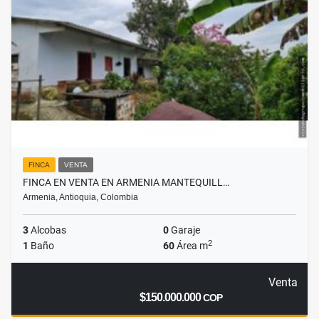
FINCA
VENTA
FINCA EN VENTA EN ARMENIA MANTEQUILL…
Armenia, Antioquia, Colombia
3
Alcobas
0
Garaje
2
1
Baño
60
Área m
Venta
$150.000.000
COP