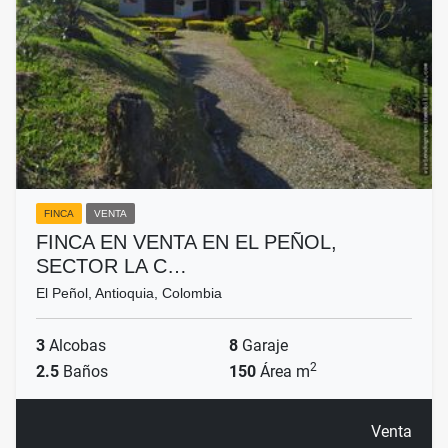
FINCA
VENTA
FINCA EN VENTA EN EL PEÑOL,
SECTOR LA C…
El Peñol, Antioquia, Colombia
3
Alcobas
8
Garaje
2
2.5
Baños
150
Área m
Venta