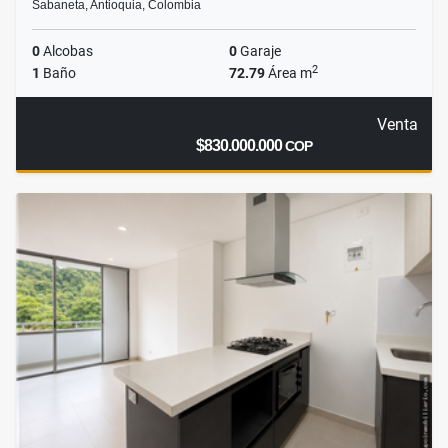
Sabaneta, Antioquia, Colombia
0
Alcobas
0
Garaje
2
1
Baño
72.79
Área m
Venta
$830.000.000
COP