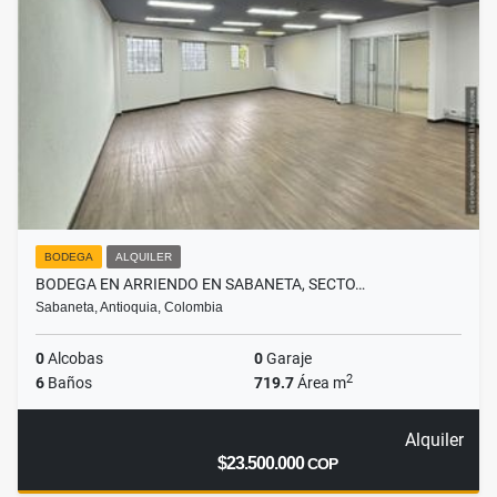
BODEGA
ALQUILER
BODEGA EN ARRIENDO EN SABANETA, SECTO…
Sabaneta, Antioquia, Colombia
0
Alcobas
0
Garaje
2
6
Baños
719.7
Área m
Alquiler
$23.500.000
COP