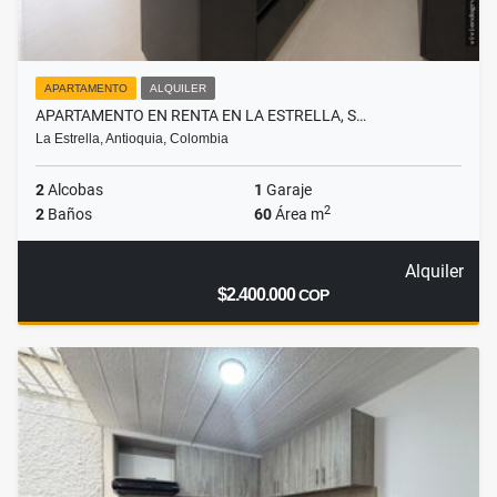
APARTAMENTO
ALQUILER
APARTAMENTO EN RENTA EN LA ESTRELLA, S…
La Estrella, Antioquia, Colombia
2
Alcobas
1
Garaje
2
2
Baños
60
Área m
Alquiler
$2.400.000
COP