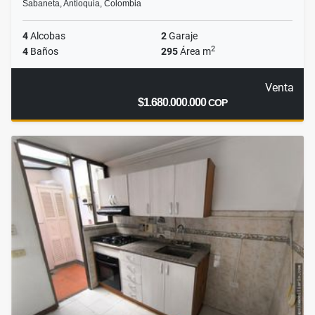
Sabaneta, Antioquia, Colombia
4
Alcobas
2
Garaje
2
4
Baños
295
Área m
Venta
$1.680.000.000
COP