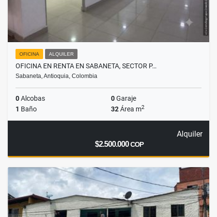
OFICINA
ALQUILER
OFICINA EN RENTA EN SABANETA, SECTOR P…
Sabaneta, Antioquia, Colombia
0
Alcobas
0
Garaje
2
1
Baño
32
Área m
Alquiler
$2.500.000
COP