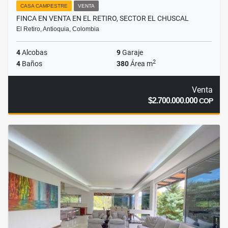
CASA CAMPESTRE
VENTA
FINCA EN VENTA EN EL RETIRO, SECTOR EL CHUSCAL
El Retiro, Antioquia, Colombia
4
Alcobas
9
Garaje
2
4
Baños
380
Área m
Venta
$2.700.000.000
COP