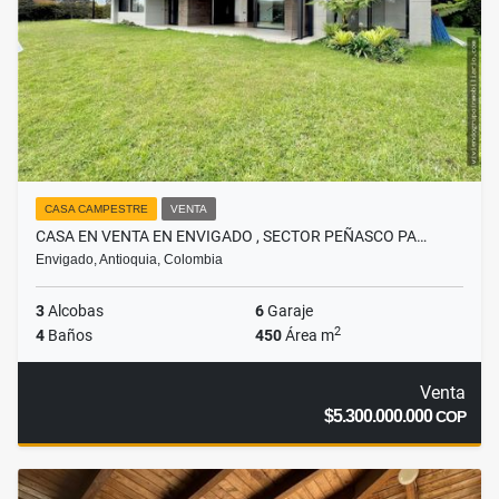
CASA CAMPESTRE
VENTA
CASA EN VENTA EN ENVIGADO , SECTOR PEÑASCO PA…
Envigado, Antioquia, Colombia
3
Alcobas
6
Garaje
2
4
Baños
450
Área m
Venta
$5.300.000.000
COP