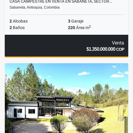
CASA CAMPESTRE EN VENTA EN SABANETA, SECTOR…
Sabaneta, Antioquia, Colombia
2
Alcobas
3
Garaje
2
2
Baños
220
Área m
Venta
$1.350.000.000
COP