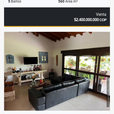
2
5
Baños
560
Área m
Venta
$2.400.000.000
COP