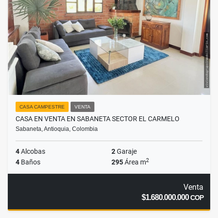
CASA CAMPESTRE
VENTA
CASA EN VENTA EN SABANETA SECTOR EL CARMELO
Sabaneta, Antioquia, Colombia
4
Alcobas
2
Garaje
2
4
Baños
295
Área m
Venta
$1.680.000.000
COP