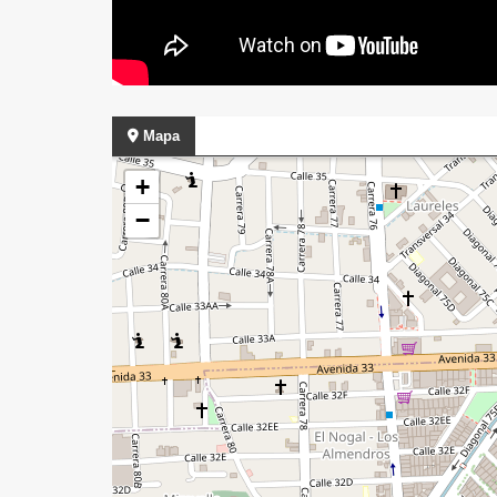
Mapa
+
−