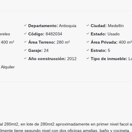
Departamento:
Antioquia
Ciudad:
Medellín
reles
Código:
8482034
Estado:
Usado
400 m²
Área Terreno:
280 m²
Área Privada:
400 m
Garaje:
24
Estrato:
5
Año construcción:
2012
Tipo de inmueble:
Lo
Alquiler
al 280mt2, en lote de 280mt2 aproximadamente en primer nivel facol 
almente tiene segundo nivel con dos oficinas amplias, baño y cocineta.