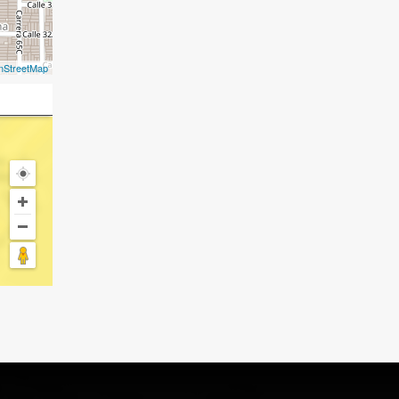
nStreetMap