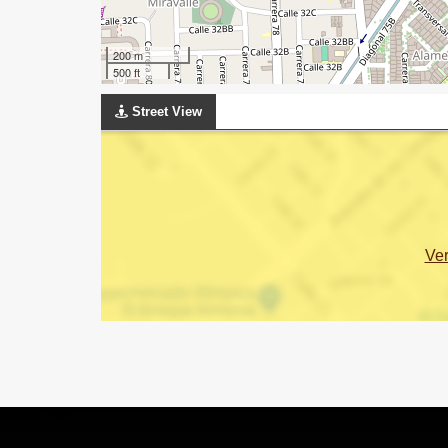
200 m
500 ft
Street View
Ve