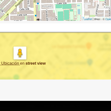
Leaflet
| Wasi - ©
Ope
r Ubicación
en
street view