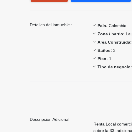
Detalles del inmueble :
País:
Colombia
Zona / barrio:
Lau
Área Construida:
Baños:
3
Piso:
1
Tipo de negocio:
Descripción Adicional :
Renta Local comerci
sobre la 33, adicion