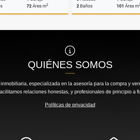
2
s
72
Área m
2
Baños
101
Área m
Alquiler
A
$2.900.000
$6.155.000
QUIÉNES SOMOS
nmobiliaria, especializada en la asesoría para la compra y vent
acilitamos relaciones honestas, y profesionales de principio a fi
Políticas de privacidad