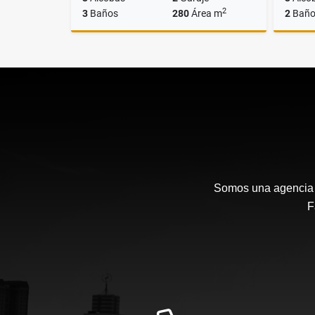
2
3
Baños
280
Área m
2
Baño
Alquiler
$6.700.000
Somos una agencia i
F