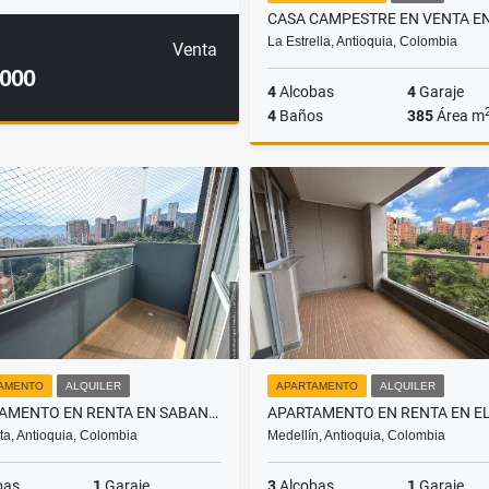
La Estrella, Antioquia, Colombia
Venta
.000
4
Alcobas
4
Garaje
4
Baños
385
Área m
$2.600.000.000
AMENTO
ALQUILER
APARTAMENTO
ALQUILER
APARTAMENTO EN RENTA EN SABANETA, SECTOR AVES MARÍA
a, Antioquia, Colombia
Medellín, Antioquia, Colombia
bas
1
Garaje
3
Alcobas
1
Garaje