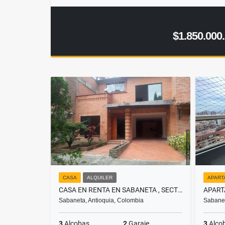
$1.850.000
CASA
ALQUILER
APART
CASA EN RENTA EN SABANETA , SECTOR LA DOCTORA PARTE BAJA
Sabaneta, Antioquia, Colombia
Sabanet
3
Alcobas
2
Garaje
3
Alco