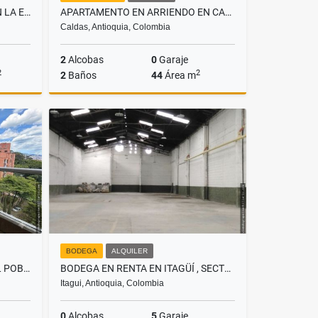
CASA CAMPESTRE EN VENTA EN LA ESTRELLA SECTOR LA TABLAZA
APARTAMENTO EN ARRIENDO EN CALDAS, SECTOR PARQUE
Caldas, Antioquia, Colombia
2
Alcobas
0
Garaje
2
2
2
Baños
44
Área m
Venta
Alquiler
$2.000.000
BODEGA
ALQUILER
APARTAMENTO EN RENTA EN EL POBLADO, SECTOR SAN JULIÁN
BODEGA EN RENTA EN ITAGÜÍ , SECTOR LOS NARANJOS
Itagui, Antioquia, Colombia
0
Alcobas
5
Garaje