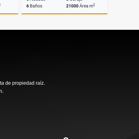
2
2
6
Baños
21000
Área m
lquiler
Alquiler
$74.000.000
a de propiedad raíz.
n.