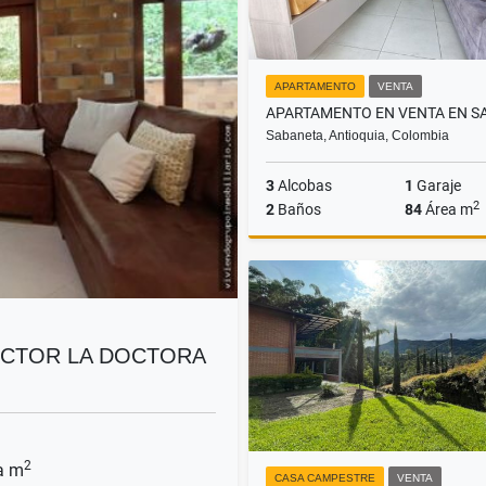
APARTAMENTO
VENTA
Sabaneta, Antioquia, Colombia
3
Alcobas
1
Garaje
2
2
Baños
84
Área m
$630.000.000
ECTOR LA DOCTORA
2
a m
CASA CAMPESTRE
VENTA