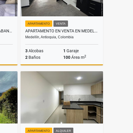
APARTAMENTO
VENTA
APARTAMENTO EN VENTA EN SABANETA, SECTOR AVES MARIA
APARTAMENTO EN VENTA EN MEDELLÍN, SECTOR POBLADO
Medellín, Antioquia, Colombia
3
Alcobas
1
Garaje
2
2
Baños
100
Área m
Venta
Venta
$620.000.000
APARTAMENTO
ALQUILER