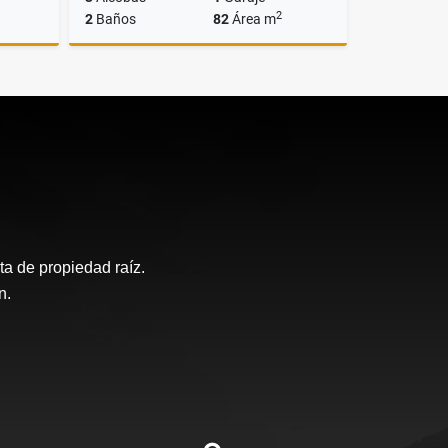
2
2
Baños
82
Área m
lquiler
Venta
$520.000.000
a de propiedad raíz.
n.