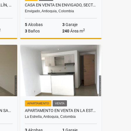
LOCAL EN ARRIENDO EN MEDELLÍN, SECTOR LAURELES
CASA EN VENTA EN ENVIGADO, SECTOR LAS ANTILLAS
Envigado, Antioquia, Colombia
5
Alcobas
3
Garaje
2
2
3
Baños
240
Área m
lquiler
Venta
$1.000.000.000
APARTAMENTO
VENTA
APARTAMENTO EN ARRIENDO EN SABANETA, SECTOR LAS LOMITAS
APARTAMENTO EN VENTA EN LA ESTRELLA, SECTOR LA ALDEA
La Estrella, Antioquia, Colombia
3
Alcobas
1
Garaje