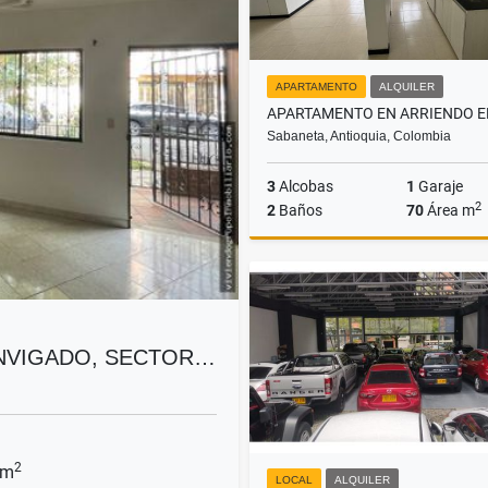
APARTAMENTO
ALQUILER
Sabaneta, Antioquia, Colombia
3
Alcobas
1
Garaje
2
2
Baños
70
Área m
A
$3.200.000
ENVIGADO, SECTOR…
2
 m
LOCAL
ALQUILER