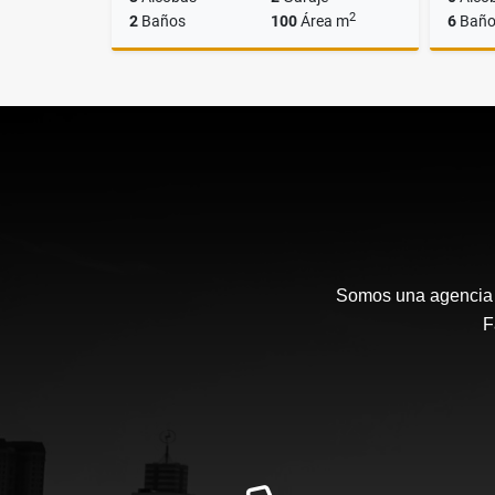
2
2
Baños
100
Área m
6
Baño
Venta
$850.000.000
Somos una agencia i
F