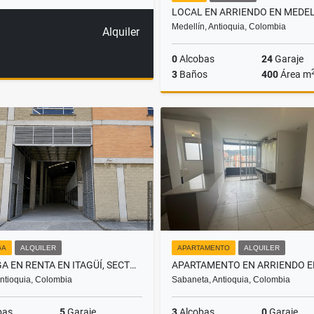
Medellín, Antioquia, Colombia
Alquiler
0
Alcobas
24
Garaje
3
Baños
400
Área m
A
$26.000.000
GA
ALQUILER
APARTAMENTO
ALQUILER
BODEGA EN RENTA EN ITAGÜÍ, SECTOR AUTOPISTA
 Antioquia, Colombia
Sabaneta, Antioquia, Colombia
bas
5
Garaje
3
Alcobas
0
Garaje