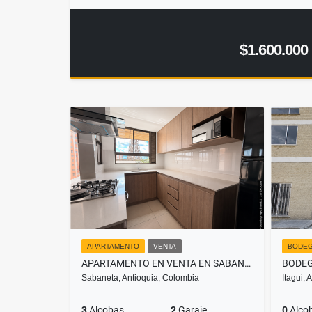
$1.600.000
APARTAMENTO
VENTA
BODE
APARTAMENTO EN VENTA EN SABANETA, SECTOR EL CARMELO
Sabaneta, Antioquia, Colombia
Itagui,
3
Alcobas
2
Garaje
0
Alco