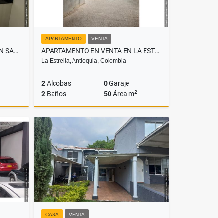
APARTAMENTO
VENTA
APARTAMENTO EN ARRIENDO EN SABANETA, SECTOR ASDESILLAS
APARTAMENTO EN VENTA EN LA ESTRELLA, SECTOR ANCÓN
La Estrella, Antioquia, Colombia
2
Alcobas
0
Garaje
2
2
Baños
50
Área m
lquiler
Venta
$235.000.000
CASA
VENTA