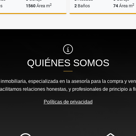
2
2
s
1560
Área m
2
Baños
74
Área m
Alquiler
A
$70.000.000
$3.000.000
QUIÉNES SOMOS
nmobiliaria, especializada en la asesoría para la compra y vent
acilitamos relaciones honestas, y profesionales de principio a fi
Políticas de privacidad