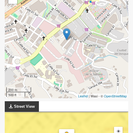
200 m
500 ft
Leaflet
| Wasi - ©
OpenStreetMap
Street View