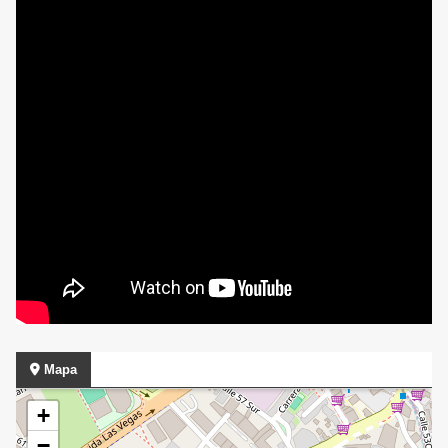
Mapa
+
−