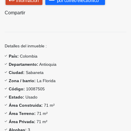
información
por correo electrónico
Compartir
Detalles del inmueble :
País:
Colombia
Departamento:
Antioquia
Ciudad:
Sabaneta
Zona / barrio:
La Florida
Código:
10087505
Estado:
Usado
Área Construida:
71 m²
Área Terreno:
71 m²
Área Privada:
71 m²
Alcobas:
3