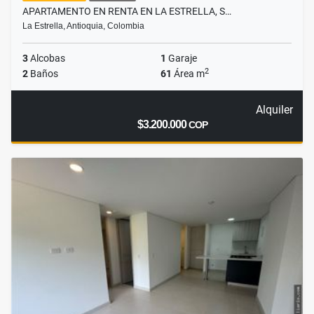
APARTAMENTO EN RENTA EN LA ESTRELLA, S…
La Estrella, Antioquia, Colombia
3
Alcobas
1
Garaje
2
2
Baños
61
Área m
Alquiler
$3.200.000
COP