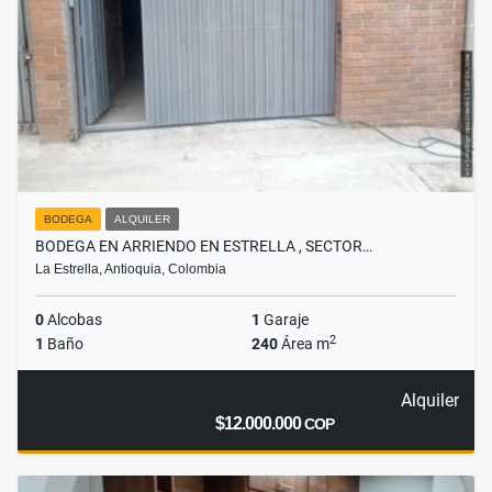
BODEGA
ALQUILER
BODEGA EN ARRIENDO EN ESTRELLA , SECTOR…
La Estrella, Antioquia, Colombia
0
Alcobas
1
Garaje
2
1
Baño
240
Área m
Alquiler
$12.000.000
COP