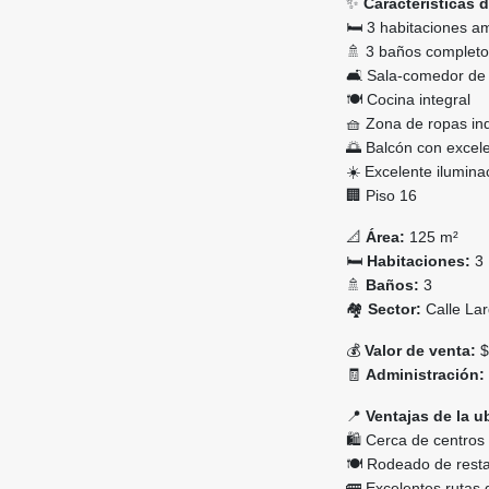
✨
Características 
🛏️ 3 habitaciones a
🚿 3 baños complet
🛋️ Sala-comedor de
🍽️ Cocina integral
🧺 Zona de ropas in
🌅 Balcón con excele
☀️ Excelente iluminac
🏢 Piso 16
📐
Área:
125 m²
🛏️
Habitaciones:
3
🚿
Baños:
3
🏘️
Sector:
Calle La
💰
Valor de venta:
$
🧾
Administración:
📍
Ventajas de la u
🛍️ Cerca de centro
🍽️ Rodeado de rest
🚌 Excelentes rutas 