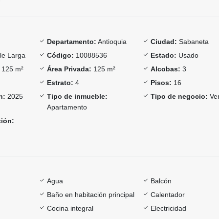
Departamento:
Antioquia
Ciudad:
Sabaneta
le Larga
Código:
10088536
Estado:
Usado
125 m²
Área Privada:
125 m²
Alcobas:
3
Estrato:
4
Pisos:
16
n:
2025
Tipo de inmueble:
Tipo de negocio:
Ve
Apartamento
ción:
Agua
Balcón
Baño en habitación principal
Calentador
Cocina integral
Electricidad