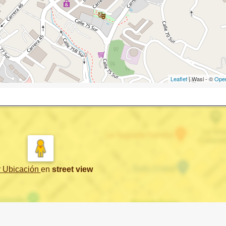
Leaflet
| Wasi - ©
Ope
r Ubicación
en
street view