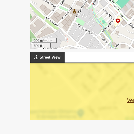
200 m
500 ft
Street View
Ve