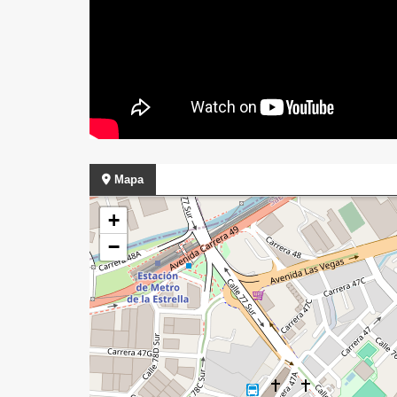
Mapa
+
−