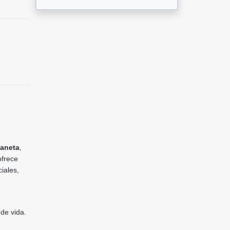
baneta
,
ofrece
iales,
 de vida.