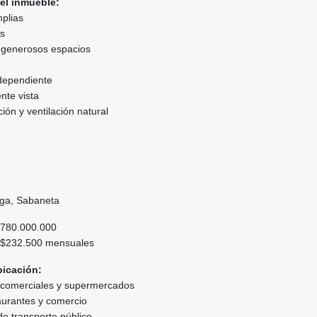
del inmueble:
mplias
os
 generosos espacios
dependiente
nte vista
ión y ventilación natural
rga, Sabaneta
780.000.000
$232.500 mensuales
bicación:
s comerciales y supermercados
aurantes y comercio
de transporte público