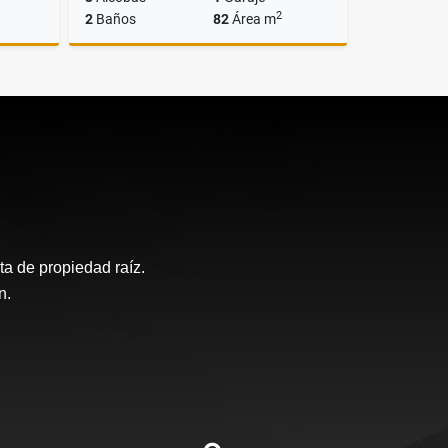
2
2
Baños
82
Área m
lquiler
Venta
$520.000.000
a de propiedad raíz.
n.