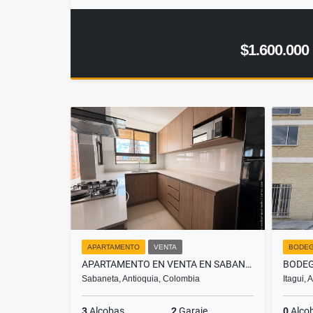
$1.600.000
APARTAMENTO
VENTA
BODE
APARTAMENTO EN VENTA EN SABANETA, SECTOR EL CARMELO
Sabaneta, Antioquia, Colombia
Itagui,
3
Alcobas
2
Garaje
0
Alco