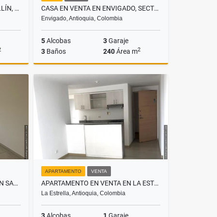
LOCAL EN ARRIENDO EN MEDELLÍN, SECTOR LAURELES
CASA EN VENTA EN ENVIGADO, SECTOR LAS ANTILLAS
Envigado, Antioquia, Colombia
5
Alcobas
3
Garaje
2
2
3
Baños
240
Área m
lquiler
Venta
$1.000.000.000
APARTAMENTO
VENTA
APARTAMENTO EN ARRIENDO EN SABANETA, SECTOR LAS LOMITAS
APARTAMENTO EN VENTA EN LA ESTRELLA, SECTOR LA ALDEA
La Estrella, Antioquia, Colombia
3
Alcobas
1
Garaje