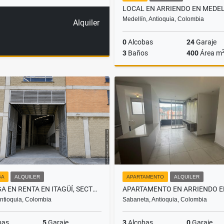
Medellín, Antioquia, Colombia
Alquiler
0
Alcobas
24
Garaje
3
Baños
400
Área m
A
$26.000.000
GA
ALQUILER
APARTAMENTO
ALQUILER
BODEGA EN RENTA EN ITAGÜÍ, SECTOR AUTOPISTA
 Antioquia, Colombia
Sabaneta, Antioquia, Colombia
bas
5
Garaje
3
Alcobas
0
Garaje