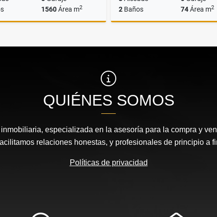
2
2
s
1560
Área m
2
Baños
74
Área m
Alquiler
A
$70.000.000
$3.000.000
QUIÉNES SOMOS
nmobiliaria, especializada en la asesoría para la compra y vent
acilitamos relaciones honestas, y profesionales de principio a fi
Políticas de privacidad