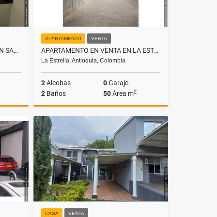
APARTAMENTO
VENTA
APARTAMENTO EN ARRIENDO EN SABANETA, SECTOR ASDESILLAS
APARTAMENTO EN VENTA EN LA ESTRELLA, SECTOR ANCÓN
La Estrella, Antioquia, Colombia
2
Alcobas
0
Garaje
2
2
Baños
50
Área m
lquiler
Venta
$235.000.000
CASA
VENTA