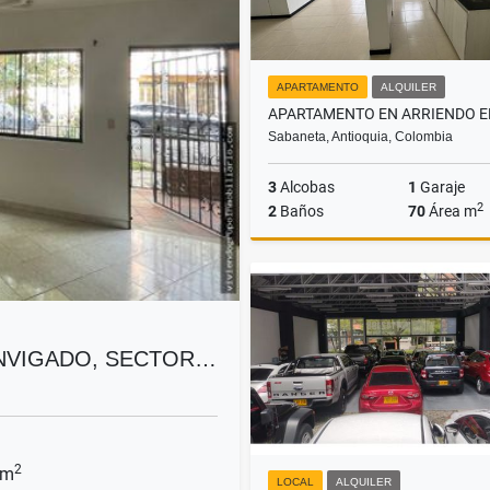
APARTAMENTO
ALQUILER
Sabaneta, Antioquia, Colombia
3
Alcobas
1
Garaje
2
2
Baños
70
Área m
A
$3.200.000
ENVIGADO, SECTOR…
2
 m
LOCAL
ALQUILER