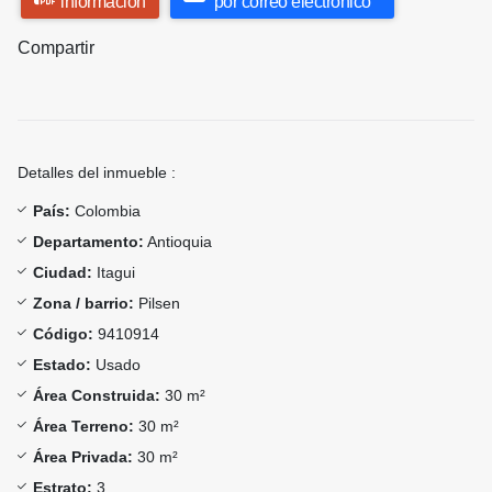
información
por correo electrónico
Compartir
Detalles del inmueble :
País:
Colombia
Departamento:
Antioquia
Ciudad:
Itagui
Zona / barrio:
Pilsen
Código:
9410914
Estado:
Usado
Área Construida:
30 m²
Área Terreno:
30 m²
Área Privada:
30 m²
Estrato:
3