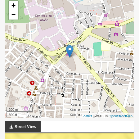
+
−
200 m
500 ft
Leaflet
| Wasi - ©
OpenStreetMap
Street View