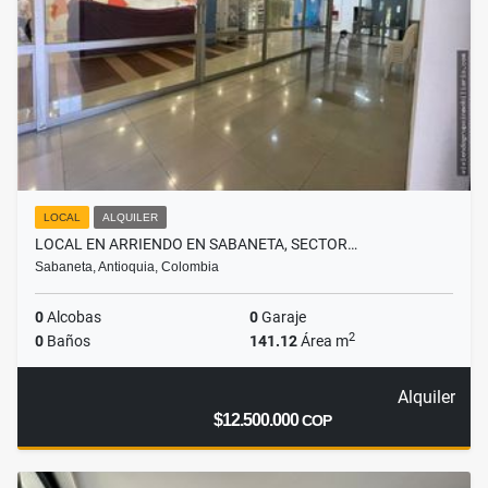
LOCAL
ALQUILER
LOCAL EN ARRIENDO EN SABANETA, SECTOR…
Sabaneta, Antioquia, Colombia
0
Alcobas
0
Garaje
2
0
Baños
141.12
Área m
Alquiler
$12.500.000
COP