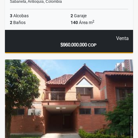
Sabaneta, Antioquia, Colombia
3
Alcobas
2
Garaje
2
2
Baños
140
Área m
Venta
$960.000.000
COP