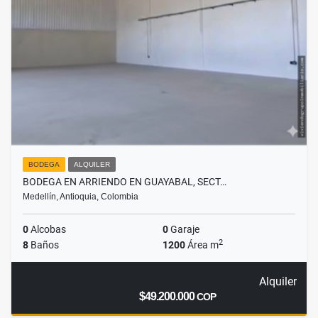
BODEGA
ALQUILER
BODEGA EN ARRIENDO EN GUAYABAL, SECT…
Medellín, Antioquia, Colombia
0
Alcobas
0
Garaje
2
8
Baños
1200
Área m
Alquiler
$49.200.000
COP