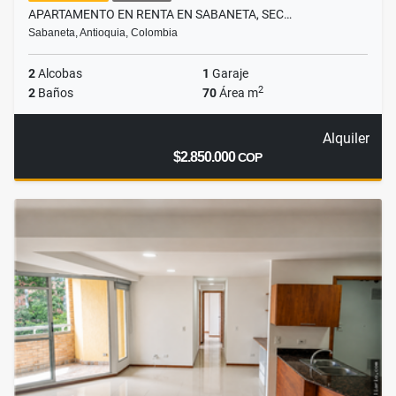
APARTAMENTO EN RENTA EN SABANETA, SEC…
Sabaneta, Antioquia, Colombia
2
Alcobas
1
Garaje
2
2
Baños
70
Área m
Alquiler
$2.850.000
COP