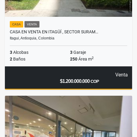
CASA
VENTA
CASA EN VENTA EN ITAGÜÍ , SECTOR SURAM…
Itagui, Antioquia, Colombia
3
Alcobas
3
Garaje
2
2
Baños
250
Área m
Venta
$1.200.000.000
COP