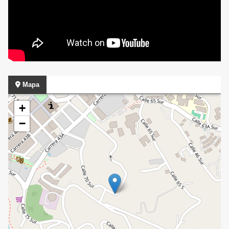
Mapa
+
−