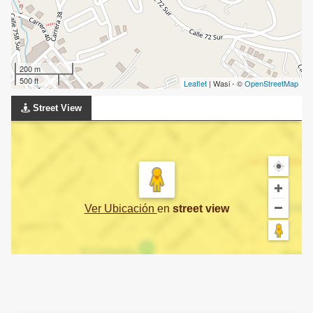
200 m
500 ft
Leaflet
| Wasi - ©
OpenStreetMap
Street View
Ver Ubicación
en
street view