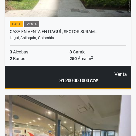
CASA
VENTA
CASA EN VENTA EN ITAGÜÍ , SECTOR SURAM…
Itagui, Antioquia, Colombia
3
Alcobas
3
Garaje
2
2
Baños
250
Área m
Venta
$1.200.000.000
COP