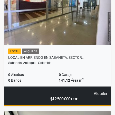
LOCAL
ALQUILER
LOCAL EN ARRIENDO EN SABANETA, SECTOR…
Sabaneta, Antioquia, Colombia
0
Alcobas
0
Garaje
2
0
Baños
141.12
Área m
Alquiler
$12.500.000
COP