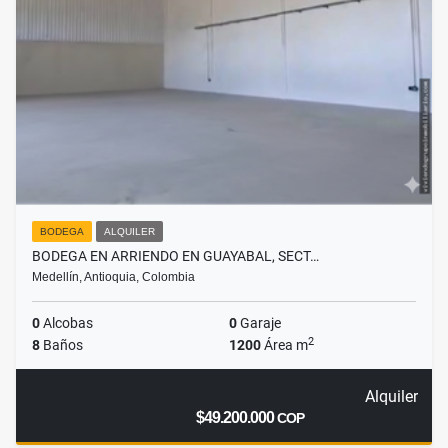
BODEGA
ALQUILER
BODEGA EN ARRIENDO EN GUAYABAL, SECT…
Medellín, Antioquia, Colombia
0
Alcobas
0
Garaje
2
8
Baños
1200
Área m
Alquiler
$49.200.000
COP