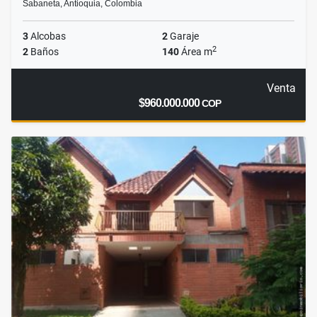
Sabaneta, Antioquia, Colombia
3
Alcobas
2
Garaje
2
2
Baños
140
Área m
Venta
$960.000.000
COP