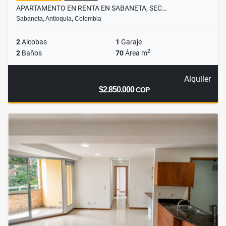
APARTAMENTO EN RENTA EN SABANETA, SEC…
Sabaneta, Antioquia, Colombia
2
Alcobas
1
Garaje
2
2
Baños
70
Área m
Alquiler
$2.850.000
COP