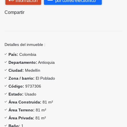
información
por correo electrónico
Compartir
Detalles del inmueble :
País:
Colombia
Departamento:
Antioquia
Ciudad:
Medellín
Zona / barrio:
El Poblado
Código:
9737306
Estado:
Usado
Área Construida:
81 m²
Área Terreno:
81 m²
Área Privada:
81 m²
Baño:
1