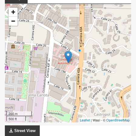
+
−
200 m
500 ft
Leaflet
| Wasi - ©
OpenStreetMap
Street View