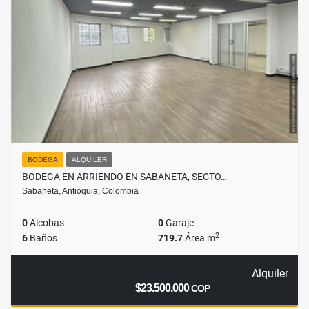
BODEGA
ALQUILER
BODEGA EN ARRIENDO EN SABANETA, SECTO…
Sabaneta, Antioquia, Colombia
0
Alcobas
0
Garaje
2
6
Baños
719.7
Área m
Alquiler
$23.500.000
COP