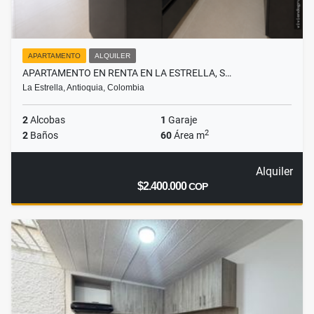
APARTAMENTO
ALQUILER
APARTAMENTO EN RENTA EN LA ESTRELLA, S…
La Estrella, Antioquia, Colombia
2
Alcobas
1
Garaje
2
2
Baños
60
Área m
Alquiler
$2.400.000
COP