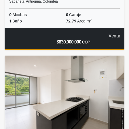
Sabaneta, Antioquia, Colombia
0
Alcobas
0
Garaje
2
1
Baño
72.79
Área m
Venta
$830.000.000
COP