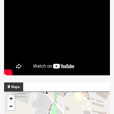
Mapa
+
−