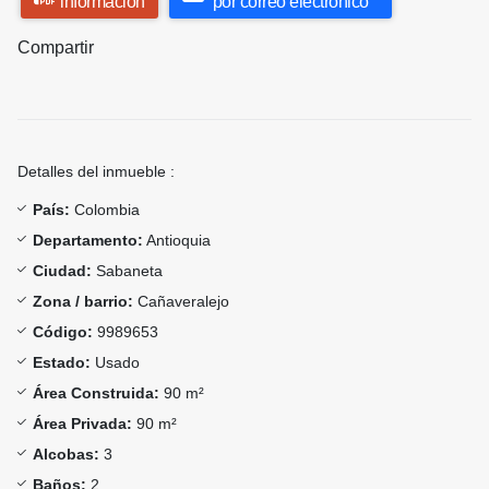
información
por correo electrónico
Compartir
Detalles del inmueble :
País:
Colombia
Departamento:
Antioquia
Ciudad:
Sabaneta
Zona / barrio:
Cañaveralejo
Código:
9989653
Estado:
Usado
Área Construida:
90 m²
Área Privada:
90 m²
Alcobas:
3
Baños:
2