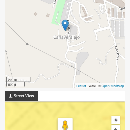
200 m
500 ft
Leaflet
| Wasi - ©
OpenStreetMap
Street View