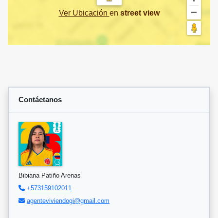
Ver Ubicación
en
street view
Contáctanos
Bibiana Patiño Arenas
+573159102011
agenteviviendogi@gmail.com