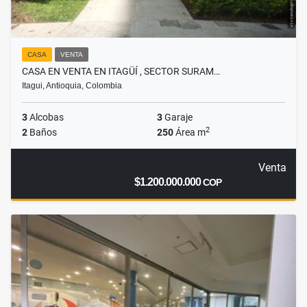
CASA
VENTA
CASA EN VENTA EN ITAGÜÍ , SECTOR SURAM…
Itagui, Antioquia, Colombia
3
Alcobas
3
Garaje
2
2
Baños
250
Área m
Venta
$1.200.000.000
COP