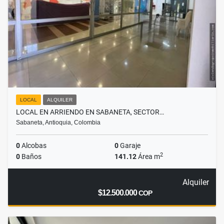
LOCAL
ALQUILER
LOCAL EN ARRIENDO EN SABANETA, SECTOR…
Sabaneta, Antioquia, Colombia
0
Alcobas
0
Garaje
2
0
Baños
141.12
Área m
Alquiler
$12.500.000
COP