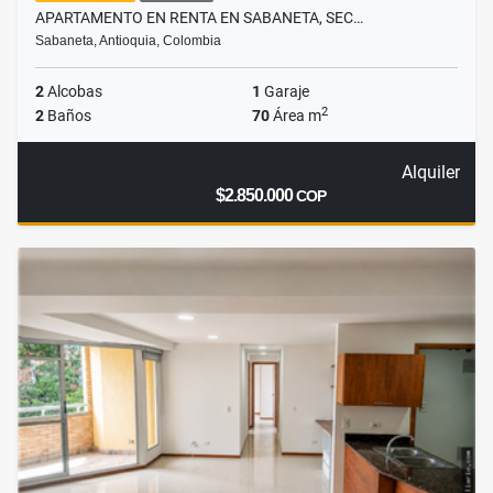
APARTAMENTO EN RENTA EN SABANETA, SEC…
Sabaneta, Antioquia, Colombia
2
Alcobas
1
Garaje
2
2
Baños
70
Área m
Alquiler
$2.850.000
COP