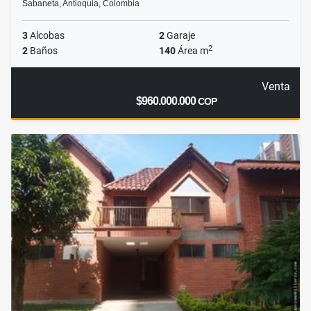
Sabaneta, Antioquia, Colombia
3
Alcobas
2
Garaje
2
2
Baños
140
Área m
Venta
$960.000.000
COP