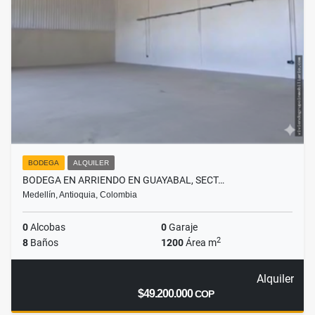
BODEGA
ALQUILER
BODEGA EN ARRIENDO EN GUAYABAL, SECT…
Medellín, Antioquia, Colombia
0
Alcobas
0
Garaje
2
8
Baños
1200
Área m
Alquiler
$49.200.000
COP