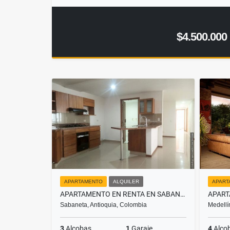
$4.500.000
APARTAMENTO
ALQUILER
APART
APARTAMENTO EN RENTA EN SABANETA , SECTOR LAS LOMITAS
Sabaneta, Antioquia, Colombia
Medellí
3
Alcobas
1
Garaje
4
Alco