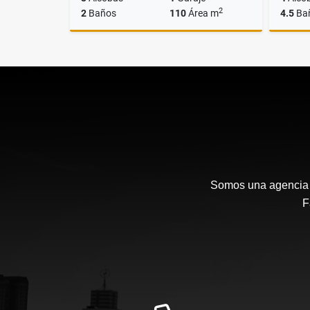
2
2
Baños
110
Área m
4.5
Ba
Alquiler
$4.000.000
Somos una agencia i
F