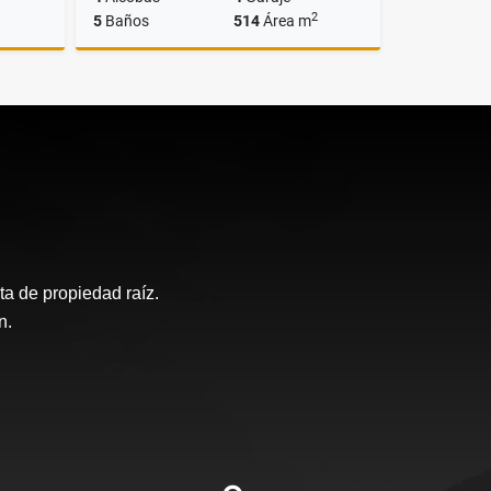
2
5
Baños
514
Área m
Venta
Venta
$2.590.000.000
a de propiedad raíz.
n.