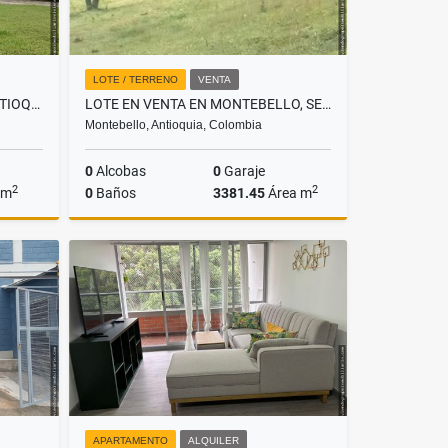
LOTE / TERRENO
VENTA
FINCA EN VENTA EN AMAGÁ ANTIOQUIA
LOTE EN VENTA EN MONTEBELLO, SECTOR VÍA A LA PINTADA LOTE 9
Montebello, Antioquia, Colombia
0
Alcobas
0
Garaje
2
2
 m
0
Baños
3381.45
Área m
Venta
Venta
$243.465.120
APARTAMENTO
ALQUILER