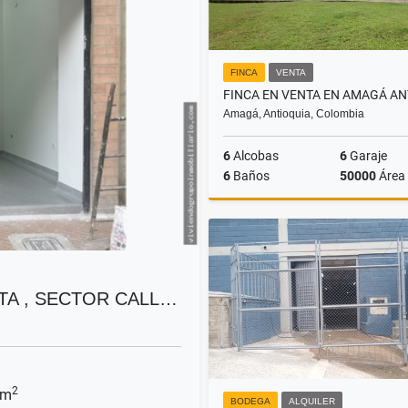
FINCA
VENTA
Amagá, Antioquia, Colombia
6
Alcobas
6
Garaje
6
Baños
50000
Área
$3.000.000.000
TA , SECTOR CALL…
2
 m
BODEGA
ALQUILER