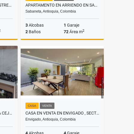
BODEGA EN ARRIENDO EN LA ESTRELLA, SECTOR ANCÓN
APARTAMENTO EN ARRIENDO EN SABANETA, SECTOR LOMA LINDA
Sabaneta, Antioquia, Colombia
3
Alcobas
1
Garaje
2
2
2
Baños
72
Área m
lquiler
Alquiler
$5.000.000
CASA
VENTA
APARTAMENTO EN VENTA EN LA CEJA , SECTOR EL TAMBO
CASA EN VENTA EN ENVIGADO , SECTOR ESCOBERO
Envigado, Antioquia, Colombia
4
Alcobas
4
Garaje