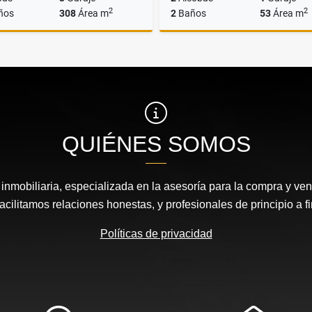
2
2
ños
308
Área m
2
Baños
53
Área m
Alquiler
$40.000.000
$285.000.000
QUIÉNES SOMOS
nmobiliaria, especializada en la asesoría para la compra y vent
acilitamos relaciones honestas, y profesionales de principio a fi
Políticas de privacidad