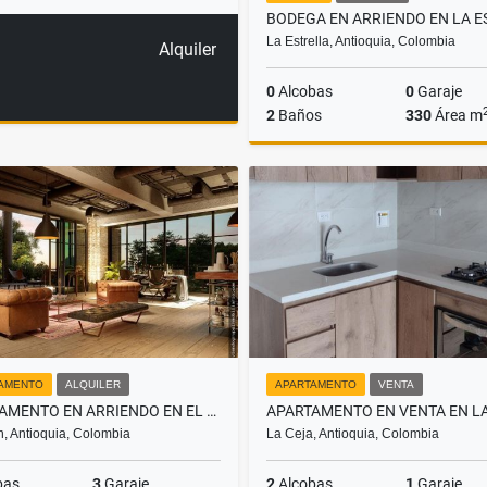
La Estrella, Antioquia, Colombia
Alquiler
0
Alcobas
0
Garaje
2
Baños
330
Área m
A
$12.000.000
AMENTO
ALQUILER
APARTAMENTO
VENTA
APARTAMENTO EN ARRIENDO EN EL POBLADO, SECTOR MANILA
n, Antioquia, Colombia
La Ceja, Antioquia, Colombia
bas
3
Garaje
2
Alcobas
1
Garaje