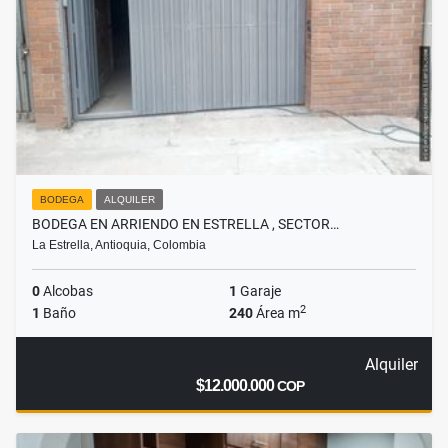
BODEGA
ALQUILER
BODEGA EN ARRIENDO EN ESTRELLA , SECTOR…
La Estrella, Antioquia, Colombia
0
Alcobas
1
Garaje
2
1
Baño
240
Área m
Alquiler
$12.000.000
COP