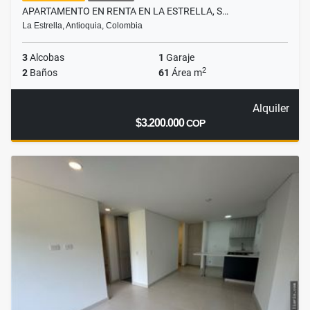
APARTAMENTO EN RENTA EN LA ESTRELLA, S…
La Estrella, Antioquia, Colombia
3
Alcobas
1
Garaje
2
2
Baños
61
Área m
Alquiler
$3.200.000
COP