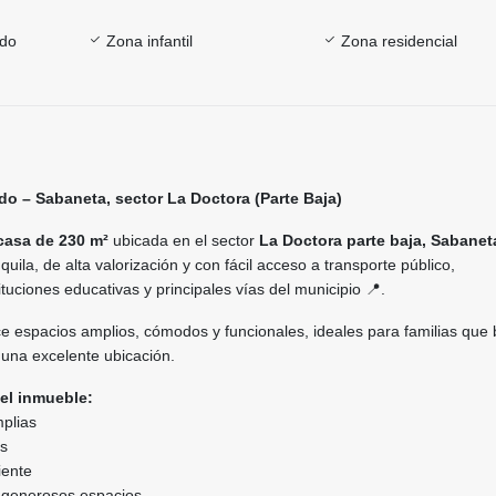
ado
Zona infantil
Zona residencial
do – Sabaneta, sector La Doctora (Parte Baja)
casa de 230 m²
ubicada en el sector
La Doctora parte baja, Sabanet
quila, de alta valorización y con fácil acceso a transporte público,
tuciones educativas y principales vías del municipio 📍.
e espacios amplios, cómodos y funcionales, ideales para familias que
y una excelente ubicación.
del inmueble:
mplias
os
iente
 generosos espacios