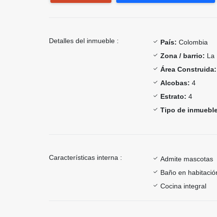
Detalles del inmueble :
País:
Colombia
Zona / barrio:
La 
Área Construida:
Alcobas:
4
Estrato:
4
Tipo de inmueble
Características interna :
Admite mascotas
Baño en habitación
Cocina integral