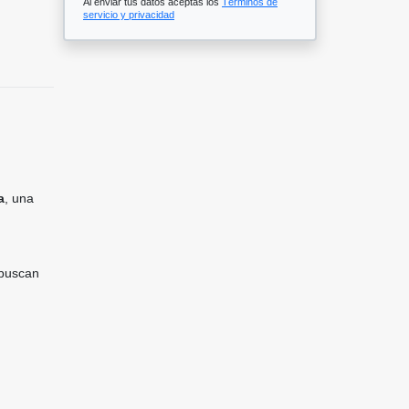
Al enviar tus datos aceptas los
Términos de
servicio y privacidad
a
, una
 buscan