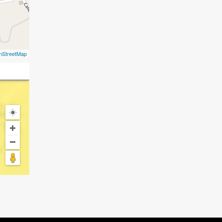
nStreetMap