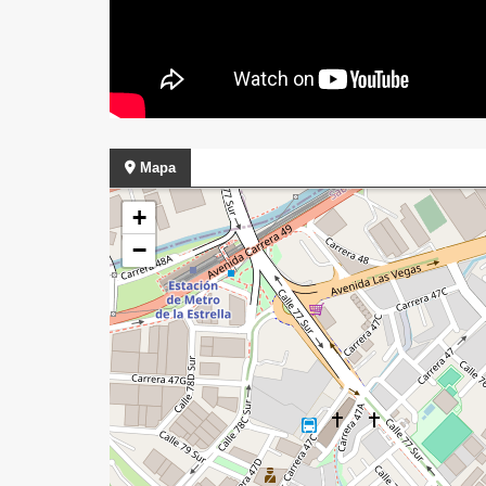
Mapa
+
−