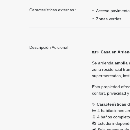
Características externas :
Acceso paviment
Zonas verdes
Descripción Adicional :
🏡✨
Casa en Arrien
Se arrienda
amplia 
zona residencial tran
supermercados, insti
Esta propiedad ofrec
confort, privacidad 
✨
Características 
🛏️ 4 habitaciones a
🚿 4 baños complet
📚 Estudio independ
🛋️ Sala-comedor de