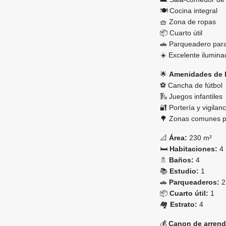
🍽️ Cocina integral
🧺 Zona de ropas
📦 Cuarto útil
🚗 Parqueadero para
☀️ Excelente iluminac
🌟
Amenidades de l
⚽ Cancha de fútbol
🛝 Juegos infantiles
🔐 Portería y vigilanc
🌳 Zonas comunes par
📐
Área:
230 m²
🛏️
Habitaciones:
4
🚿
Baños:
4
📚
Estudio:
1
🚗
Parqueaderos:
2
📦
Cuarto útil:
1
🏘️
Estrato:
4
💰
Canon de arrend