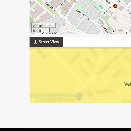
200 m
500 ft
Street View
Ve