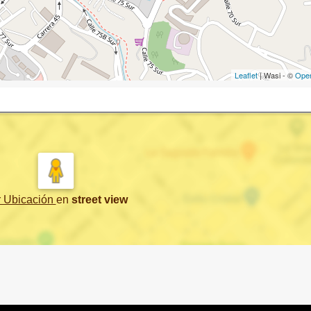
Leaflet
| Wasi - ©
Ope
r Ubicación
en
street view