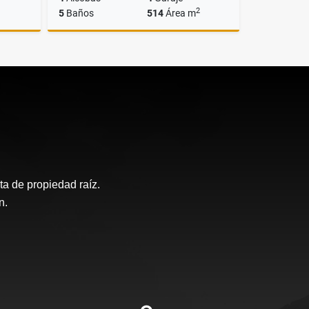
2
5
Baños
514
Área m
Venta
Venta
$2.590.000.000
a de propiedad raíz.
n.