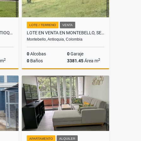
LOTE / TERRENO
VENTA
FINCA EN VENTA EN AMAGÁ ANTIOQUIA
LOTE EN VENTA EN MONTEBELLO, SECTOR VÍA A LA PINTADA LOTE 9
Montebello, Antioquia, Colombia
0
Alcobas
0
Garaje
2
2
 m
0
Baños
3381.45
Área m
Venta
Venta
$243.465.120
APARTAMENTO
ALQUILER