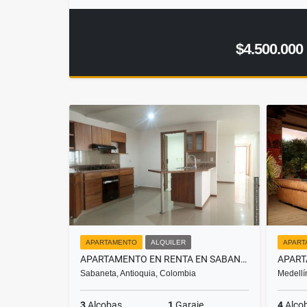
$4.500.000
APARTAMENTO
ALQUILER
APART
APARTAMENTO EN RENTA EN SABANETA , SECTOR LAS LOMITAS
Sabaneta, Antioquia, Colombia
Medellí
3
Alcobas
1
Garaje
4
Alco