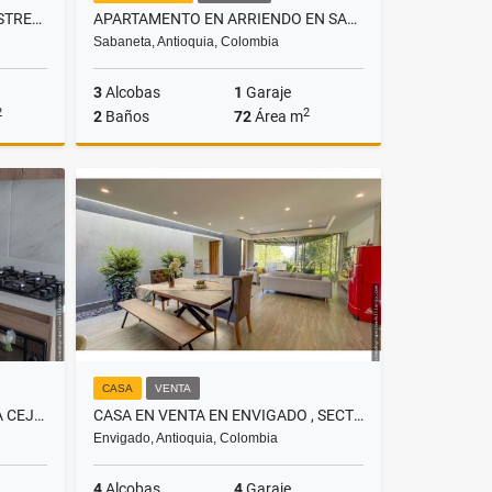
BODEGA EN ARRIENDO EN LA ESTRELLA, SECTOR ANCÓN
APARTAMENTO EN ARRIENDO EN SABANETA, SECTOR LOMA LINDA
Sabaneta, Antioquia, Colombia
3
Alcobas
1
Garaje
2
2
2
Baños
72
Área m
lquiler
Alquiler
$5.000.000
CASA
VENTA
APARTAMENTO EN VENTA EN LA CEJA , SECTOR EL TAMBO
CASA EN VENTA EN ENVIGADO , SECTOR ESCOBERO
Envigado, Antioquia, Colombia
4
Alcobas
4
Garaje