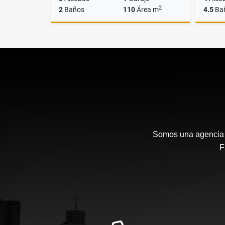
2
2
Baños
110
Área m
4.5
Ba
Alquiler
$4.000.000
Somos una agencia i
F