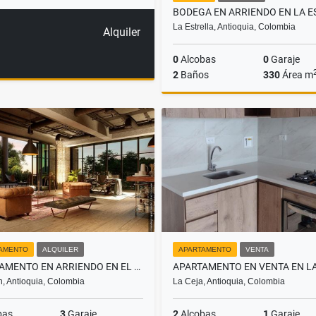
La Estrella, Antioquia, Colombia
Alquiler
0
Alcobas
0
Garaje
2
Baños
330
Área m
A
$12.000.000
AMENTO
ALQUILER
APARTAMENTO
VENTA
APARTAMENTO EN ARRIENDO EN EL POBLADO, SECTOR MANILA
n, Antioquia, Colombia
La Ceja, Antioquia, Colombia
bas
3
Garaje
2
Alcobas
1
Garaje