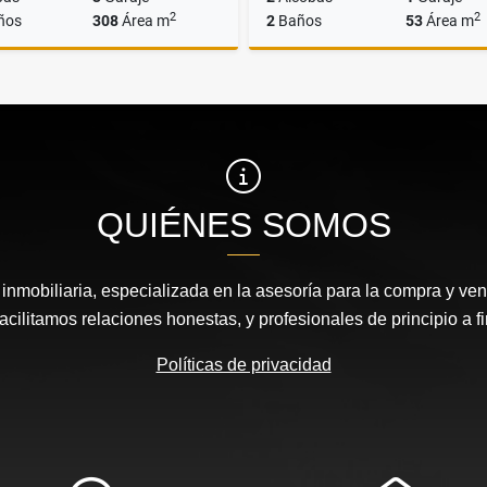
2
2
ños
308
Área m
2
Baños
53
Área m
Alquiler
$40.000.000
$285.000.000
QUIÉNES SOMOS
nmobiliaria, especializada en la asesoría para la compra y vent
acilitamos relaciones honestas, y profesionales de principio a fi
Políticas de privacidad