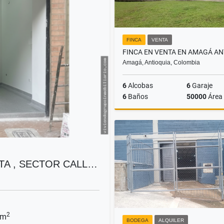
FINCA
VENTA
Amagá, Antioquia, Colombia
6
Alcobas
6
Garaje
6
Baños
50000
Área
$3.000.000.000
TA , SECTOR CALL…
2
 m
BODEGA
ALQUILER