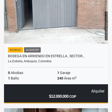
BODEGA
ALQUILER
BODEGA EN ARRIENDO EN ESTRELLA , SECTOR…
La Estrella, Antioquia, Colombia
0
Alcobas
1
Garaje
2
1
Baño
240
Área m
Alquiler
$12.000.000
COP