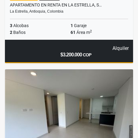
APARTAMENTO EN RENTA EN LA ESTRELLA, S…
La Estrella, Antioquia, Colombia
3
Alcobas
1
Garaje
2
2
Baños
61
Área m
Alquiler
$3.200.000
COP