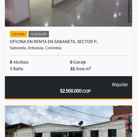
OFICINA
ALQUILER
OFICINA EN RENTA EN SABANETA, SECTOR P…
Sabaneta, Antioquia, Colombia
0
Alcobas
0
Garaje
2
1
Baño
32
Área m
Alquiler
$2.500.000
COP