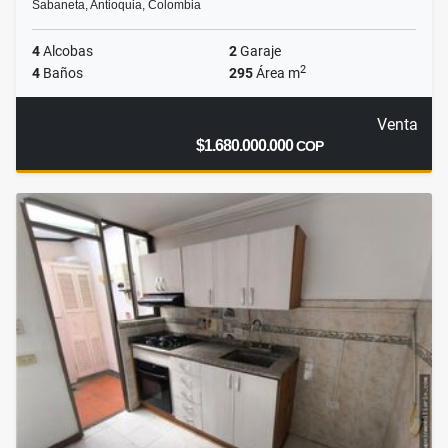
Sabaneta, Antioquia, Colombia
4
Alcobas
2
Garaje
2
4
Baños
295
Área m
Venta
$1.680.000.000
COP