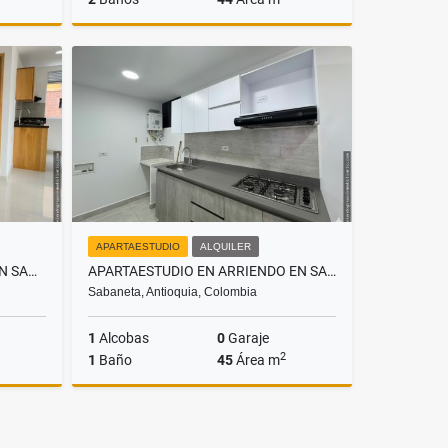
Alquiler
Alquiler
.900.000
$2.000.000
APARTAESTUDIO
ALQUILER
APARTAMENTO EN ARRIENDO EN SABANETA , SECTOR VEGAS DE LA DOCTORA
APARTAESTUDIO EN ARRIENDO EN SABANETA, SECTOR LAS LOMITAS
Sabaneta, Antioquia, Colombia
1
Alcobas
0
Garaje
2
1
Baño
45
Área m
Alquiler
Alquiler
.100.000
$2.300.000