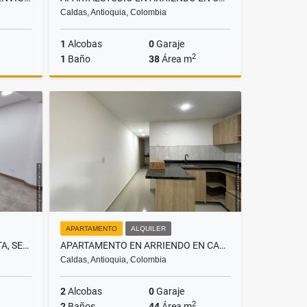
Caldas, Antioquia, Colombia
1
Alcobas
0
Garaje
2
1
Baño
38
Área m
Alquiler
Alquiler
.600.000
$1.700.000
APARTAMENTO
ALQUILER
OFICINA EN RENTA EN SABANETA, SECTOR BETANIA
APARTAMENTO EN ARRIENDO EN CALDAS, SECTOR PARQUE
Caldas, Antioquia, Colombia
2
Alcobas
0
Garaje
2
2
Baños
44
Área m