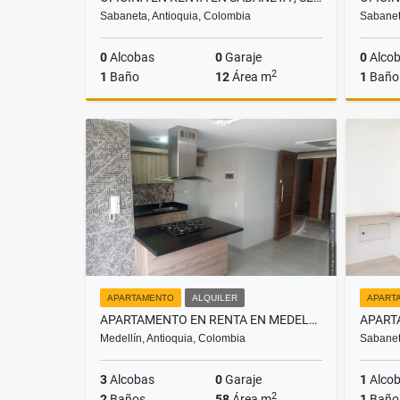
Sabaneta, Antioquia, Colombia
Sabanet
0
Alcobas
0
Garaje
0
Alco
2
1
Baño
12
Área m
1
Baño
Alquiler
$600.000
APARTAMENTO
ALQUILER
APART
APARTAMENTO EN RENTA EN MEDELLÍN, SECTOR ITAGÜÍ
Medellín, Antioquia, Colombia
Sabanet
3
Alcobas
0
Garaje
1
Alco
2
2
Baños
58
Área m
1
Baño