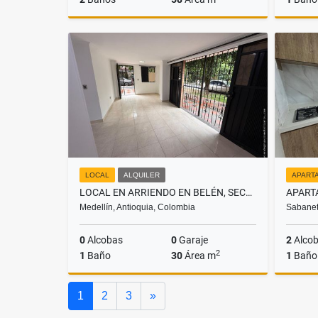
Alquiler
$1.700.000
LOCAL
ALQUILER
APART
LOCAL EN ARRIENDO EN BELÉN, SECTOR LAS PLAYAS
Medellín, Antioquia, Colombia
Sabanet
0
Alcobas
0
Garaje
2
Alco
2
1
Baño
30
Área m
1
Baño
Alquiler
Siguiente
1
2
3
»
$2.000.000