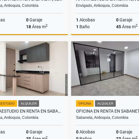
a, Antioquia, Colombia
Envigado, Antioquia, Colombia
bas
0
Garaje
1
Alcobas
0
Garaje
2
2
18
Área m
1
Baño
45
Área m
Alquiler
$1.600.000
$1
AESTUDIO
ALQUILER
OFICINA
ALQUILER
APARTAESTUDIO EN RENTA EN SABANETA , SECTOR SABANETA REAL
a, Antioquia, Colombia
Sabaneta, Antioquia, Colombia
bas
0
Garaje
0
Alcobas
0
Garaje
2
2
35
Área m
0
Baños
23
Área m