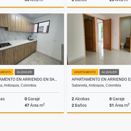
Alquiler
$1.800.000
$1
AMENTO
ALQUILER
APARTAMENTO
ALQUILER
APARTAMENTO EN ARRIENDO EN SABANETA, SECTOR SANTA ANA
a, Antioquia, Colombia
Sabaneta, Antioquia, Colombia
bas
0
Garaje
2
Alcobas
0
Garaje
2
2
47
Área m
2
Baños
51
Área m
Alquiler
$2.100.000
$2