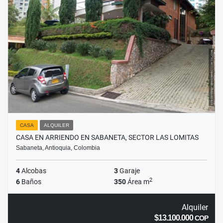
CASA
ALQUILER
CASA EN ARRIENDO EN SABANETA, SECTOR LAS LOMITAS
Sabaneta, Antioquia, Colombia
4
Alcobas
3
Garaje
2
6
Baños
350
Área m
Alquiler
$13.100.000
COP