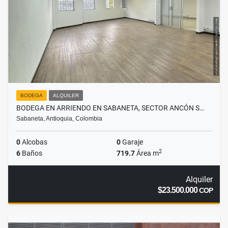
BODEGA
ALQUILER
BODEGA EN ARRIENDO EN SABANETA, SECTOR ANCÓN S…
Sabaneta, Antioquia, Colombia
0
Alcobas
0
Garaje
2
6
Baños
719.7
Área m
Alquiler
$23.500.000
COP