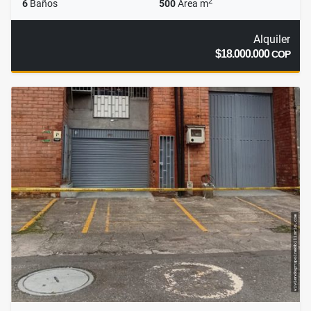
2
6
Baños
500
Área m
Alquiler
$18.000.000
COP