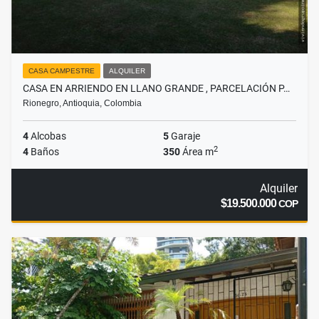
CASA CAMPESTRE
ALQUILER
CASA EN ARRIENDO EN LLANO GRANDE , PARCELACIÓN P…
Rionegro, Antioquia, Colombia
4
Alcobas
5
Garaje
2
4
Baños
350
Área m
Alquiler
$19.500.000
COP