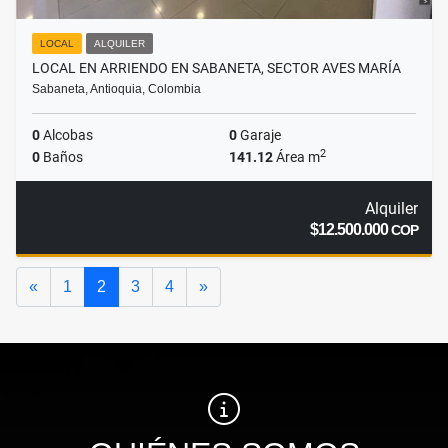
LOCAL
ALQUILER
LOCAL EN ARRIENDO EN SABANETA, SECTOR AVES MARÍA
Sabaneta, Antioquia, Colombia
0
Alcobas
0
Garaje
2
0
Baños
141.12
Área m
Alquiler
$12.500.000
COP
Anterior
Siguiente
«
1
2
3
4
»