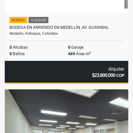
BODEGA
ALQUILER
BODEGA EN ARRIENDO EN MEDELLÍN ,AV. GUAYABAL
Medellín, Antioquia, Colombia
0
Alcobas
0
Garaje
2
0
Baños
469
Área m
Alquiler
$23.800.000
COP