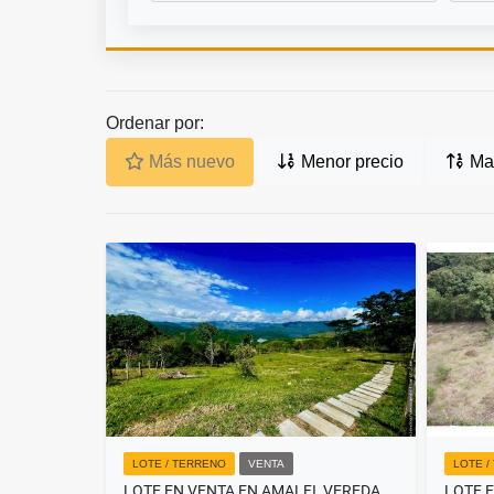
Ordenar por:
Más nuevo
Menor precio
May
LOTE / TERRENO
VENTA
LOTE /
LOTE EN VENTA EN AMALFI, VEREDA EL ENCANTO