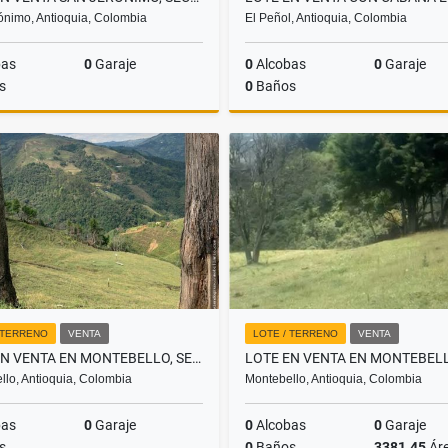
ónimo, Antioquia, Colombia
El Peñol, Antioquia, Colombia
bas
0
Garaje
0
Alcobas
0
Garaje
s
0
Baños
Venta
$320.000.000
$1.800
 TERRENO
VENTA
LOTE / TERRENO
VENTA
LOTE EN VENTA EN MONTEBELLO, SECTOR VIA A LA PINTADA LOTE 10
llo, Antioquia, Colombia
Montebello, Antioquia, Colombia
bas
0
Garaje
0
Alcobas
0
Garaje
s
0
Baños
3381.45
Ár