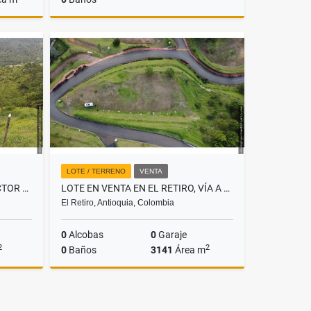
Venta
Venta
.465.120
$231.098.400
LOTE / TERRENO
VENTA
LOTE EN VENTA EN AMAGÁ, SECTOR CAMILO C
LOTE EN VENTA EN EL RETIRO, VÍA A PANTANILLO
El Retiro, Antioquia, Colombia
0
Alcobas
0
Garaje
2
2
0
Baños
3141
Área m
Venta
Venta
.000.000
$700.000.000