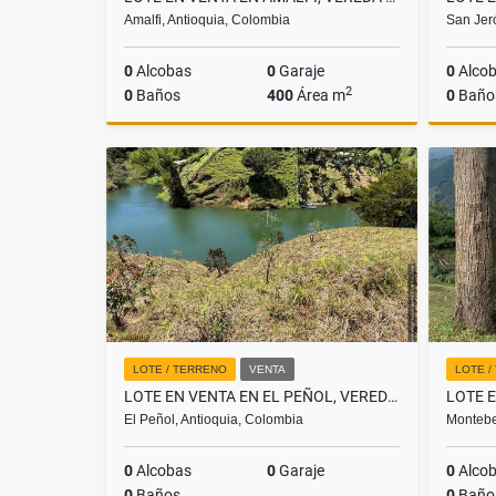
Amalfi, Antioquia, Colombia
San Jer
0
Alcobas
0
Garaje
0
Alco
2
0
Baños
400
Área m
0
Baño
Venta
$118.000.000
LOTE / TERRENO
VENTA
LOTE /
LOTE EN VENTA EN EL PEÑOL, VEREDA EL MORRO
El Peñol, Antioquia, Colombia
Montebe
0
Alcobas
0
Garaje
0
Alco
0
Baños
0
Baño