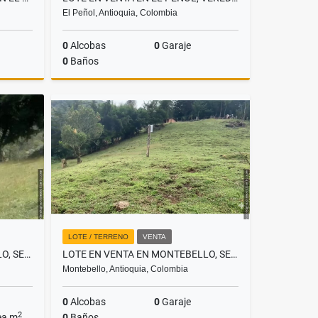
El Peñol, Antioquia, Colombia
0
Alcobas
0
Garaje
0
Baños
Venta
Venta
.000.000
$900.000.000
LOTE / TERRENO
VENTA
LOTE EN VENTA EN MONTEBELLO, SECTOR VÍA A LA PINTADA LOTE 9
LOTE EN VENTA EN MONTEBELLO, SECTOR VIA A LA PINTADA LOTE 8
Montebello, Antioquia, Colombia
0
Alcobas
0
Garaje
2
ea m
0
Baños