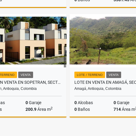
Venta
$195.625.300
$243
 TERRENO
VENTA
LOTE / TERRENO
VENTA
LOTE EN VENTA EN SOPETRAN, SECTOR LLANO DE MONTAÑA
n, Antioquia, Colombia
Amagá, Antioquia, Colombia
bas
0
Garaje
0
Alcobas
0
Garaje
2
s
200.9
Área m
0
Baños
714
Área m
Venta
$240.000.000
$190