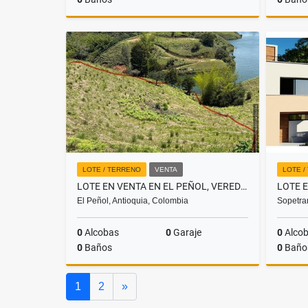
Venta
$680.000.000
LOTE / TERRENO
VENTA
LOTE /
LOTE EN VENTA EN EL PEÑOL, VEREDA EL MORRO
El Peñol, Antioquia, Colombia
Sopetra
0
Alcobas
0
Garaje
0
Alco
0
Baños
0
Baño
Venta
Siguiente
1
2
»
$680.000.000