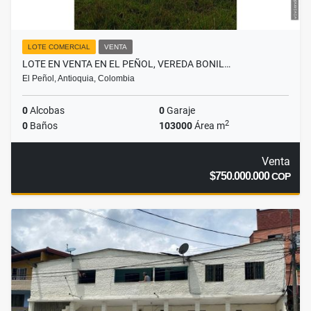
LOTE COMERCIAL
VENTA
LOTE EN VENTA EN EL PEÑOL, VEREDA BONIL…
El Peñol, Antioquia, Colombia
0
Alcobas
0
Garaje
2
0
Baños
103000
Área m
Venta
$750.000.000
COP